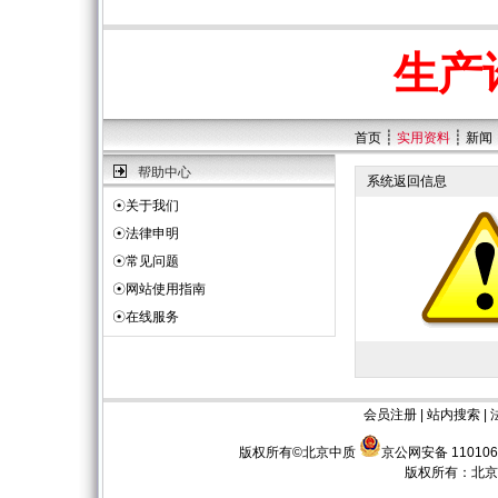
生产
┊
┊
首页
实用资料
新闻
帮助中心
系统返回信息
☉
关于我们
☉
法律申明
☉
常见问题
☉
网站使用指南
☉
在线服务
会员注册
|
站内搜索
|
版权所有©北京中质
京公网安备 110106
版权所有：
北京