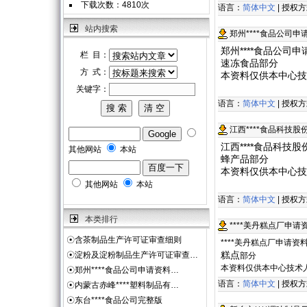
下载次数：4810次
语言：
简体中文
| 授权
站内搜索
郑州****食品公司
郑州****食品公司
栏 目：
速冻食品部分
方 式：
本资料仅供本中心技
关键字：
语言：
简体中文
| 授权
江西****食品科技
江西****食品科技
其他网站
本站
蜂产品部分
本资料仅供本中心技
其他网站
本站
语言：
简体中文
| 授权
本类排行
****美丹糕点厂申请
☉
含茶制品生产许可证审查细则
****美丹糕点厂申请资
糕点
☉
淀粉及淀粉制品生产许可证审查…
部分
本资料仅供本中心技术
☉
郑州****食品公司申请资料…
语言：
简体中文
| 授权
☉
内蒙古赤峰****塑料制品有…
☉
东台****食品公司完整版