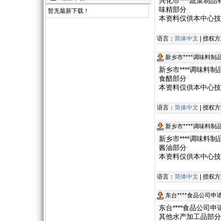
兴化市****蔬菜制
味精部分
暂无最新下载！
本资料仅供本中心技
语言：
简体中文
| 授权
新乡市****调味料
新乡市****调味料
食醋部分
本资料仅供本中心技
语言：
简体中文
| 授权
新乡市****调味料
新乡市****调味料
酱油部分
本资料仅供本中心技
语言：
简体中文
| 授权
东台****食品公司
东台****食品公司
其他水产加工品部分