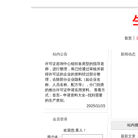
┊
首页
站内公告
新闻动态
许可证咨询中心组织各类型的指导老
师，进行整理，将已经通过审核并获
得许可证的企业的资料经过部分整
理，去除部分企业隐私（如企业名
称、人员名称、配方等），分门别类
的推出许可证申请实用资料。 查看方
式：首页-- 申请资料大全--找到需要
的生产类别。
2025/11/15
许可证查询系统新域名：www.xkzcx.
net已经启用。许可证咨询中心网站
会员登录
新域名:www.xkzcx.com.cn同时启
站内搜
用。
欢迎您,客人！
2024/2/21
最新文章
用户名：