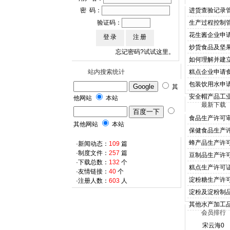
应生产企业的要求，许可证咨询中心
密 码：
进货查验记录
（原中国QS认证网）恢复服务。各
验证码：
生产过程控制管
制度文件在逐步恢复中。
2022/2/18
花生酱企业申
炒货食品及坚
忘记密码?试试这里。
如何理解并建
站内搜索统计
糕点企业申请食
包装饮用水申
其
安全帽产品工
他网站
本站
最新下载
食品生产许可审
其他网站
本站
保健食品生产
蜂产品生产许
·新闻动态：
109
篇
·制度文件：
257
篇
豆制品生产许
·下载总数：
132
个
糕点生产许可
·友情链接：
40
个
淀粉糖生产许
·注册人数：
603
人
淀粉及淀粉制
其他水产加工
会员排行
宋云海
0