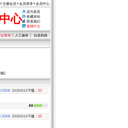
注册会员
会员登录
会员中心
设为首页
中心
收藏本站
联系我们
繁體中文
┊
┊
可证查询
人工服务
自选风格
模板
]
8.03KB
2026/5/14
下载：
33
2.50KB
2026/5/14
下载：
35