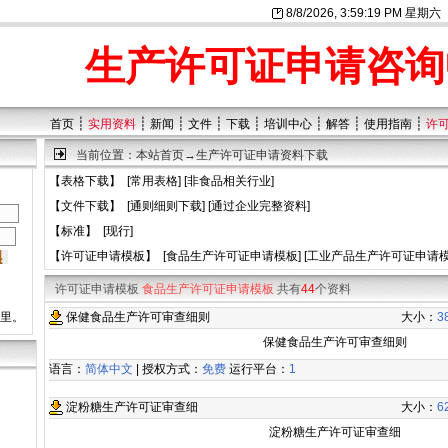
8/8/2026, 3:59:19 PM 星期六
生产许可证申请咨询
┊
┊
┊
┊
┊
┊
┊
┊
首页
实用资料
新闻
文件
下载
培训中心
解答
使用指南
许
当前位置：
本站首页
→
生产许可证申请资料下载
【
表格下载
】 [
常用表格
] [
非食品相关行业
]
【
文件下载
】 [
通则细则下载
] [
通过企业完整资料
]
【
标准
】 [
现行
]
【
许可证申请模板
】 [
食品生产许可证申请模板
] [
工业产品生产许可证申请
许可证申请模板
食品生产许可证申请模板
共有
44
个资料
这里。
保健食品生产许可审查细则
大小：
3
保健食品生产许可审查细则
语言：
简体中文
| 授权方式：
免费
运行平台：
1
淀粉糖生产许可证审查细
大小：
6
淀粉糖生产许可证审查细