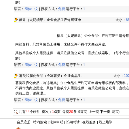
解）
语言：
简体中文
| 授权方式：
免费
运行平台：
1
糖果（太妃糖果）企业食品生产许可证申…
大小：
6
糖果（太妃糖果）企业食品生产许可证申请专
内部资料，只对单位员工使用，未经允许不得作为商业用途。
其他单位或个人需要提供，请关注微信公众号，直接在线索取。（每个行
解）
语言：
简体中文
| 授权方式：
免费
运行平台：
1
薯类和膨化食品（冷冻薯类）企业食品生…
大小：
10
薯类和膨化食品（冷冻薯类）企业食品生产许可证申请专用模板内部资料
不得作为商业用途。其他单位或个人需要提供，请关注微信公众号，直接
供前三位，谢谢理…
语言：
简体中文
| 授权方式：
免费
运行平台：
1
共有
44
个软件 页次：
1
/3页 每页
20
条
9
首页 上一页
下一页
尾页
:
会员注册
|
站内搜索
|
法律申明
|
长期聘请
|
在线服务
|
线上培训