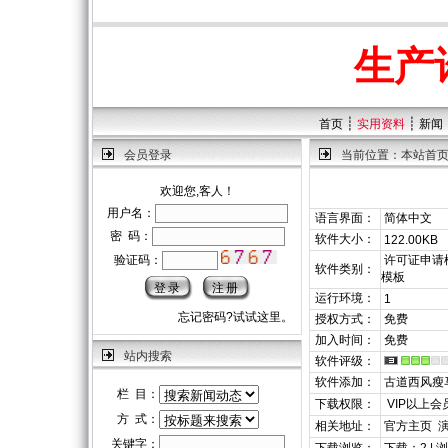
生产
┊
┊
首页
实用资料
新闻
会员登录
当前位置：
本站首
欢迎您,客人！
用户名：
语言界面：
简体中文
密 码：
软件大小：
122.00KB
验证码：
许可证申请模
软件类别：
模板
运行环境：
1
忘记密码?试试这里。
授权方式：
免费
加入时间：
免费
站内搜索
软件评级：
软件添加：
古道西风瘦
栏 目：
下载权限：
VIP以上会
方 式：
相关地址：
官方主页
关键字：