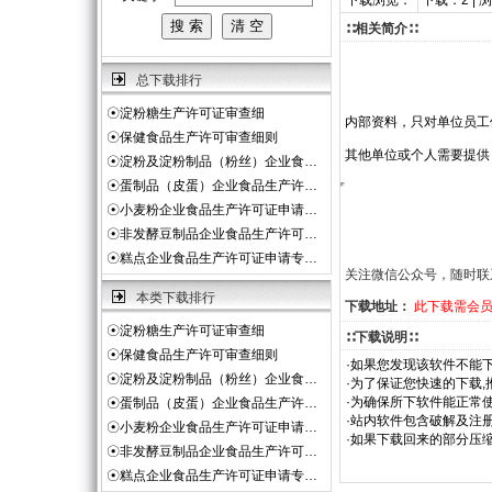
下载浏览：
下载：2 | 
∷相关简介∷
总下载排行
☉
淀粉糖生产许可证审查细
内部资料，只对单位员工
☉
保健食品生产许可审查细则
其他单位或个人需要提供
☉
淀粉及淀粉制品（粉丝）企业食…
☉
蛋制品（皮蛋）企业食品生产许…
☉
小麦粉企业食品生产许可证申请…
☉
非发酵豆制品企业食品生产许可…
☉
糕点企业食品生产许可证申请专…
关注微信公众号，随时联
本类下载排行
下载地址：
此下载需会
☉
淀粉糖生产许可证审查细
∷下载说明∷
☉
保健食品生产许可审查细则
·如果您发现该软件不能下
☉
淀粉及淀粉制品（粉丝）企业食…
·为了保证您快速的下载,
·为确保所下软件能正常使
☉
蛋制品（皮蛋）企业食品生产许…
·站内软件包含破解及注
☉
小麦粉企业食品生产许可证申请…
·如果下载回来的部分压
☉
非发酵豆制品企业食品生产许可…
☉
糕点企业食品生产许可证申请专…