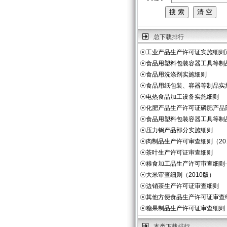
总下载排行
☉
工业产品生产许可证实施细则
☉
食品用塑料包装容器工具等制
☉
食品用洗涤剂实施细则
☉
食品用纸包装、容器等制品实
☉
电热食品加工设备实施细则
☉
化肥产品生产许可证磷肥产品
☉
食品用塑料包装容器工具等制
☉
压力锅产品部分实施细则
☉
肉制品生产许可审查细则（20
☉
茶叶生产许可证审查细则
☉
粮食加工品生产许可审查细则
☉
大米审查细则（2010版）
☉
边销茶生产许可证审查细则
☉
其他方便食品生产许可证审查
☉
糖果制品生产许可证审查细则
本类下载排行