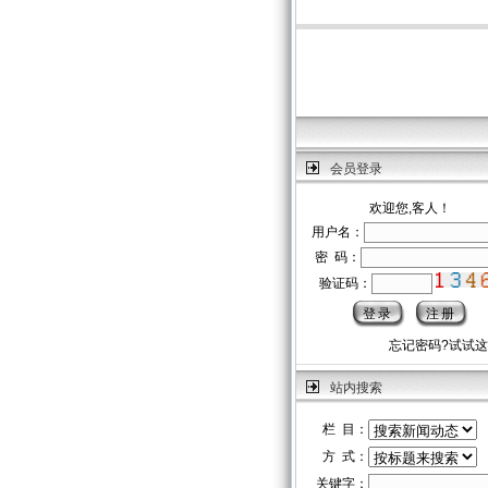
会员登录
欢迎您,客人！
用户名：
密 码：
验证码：
忘记密码?试试
站内搜索
栏 目：
方 式：
关键字：