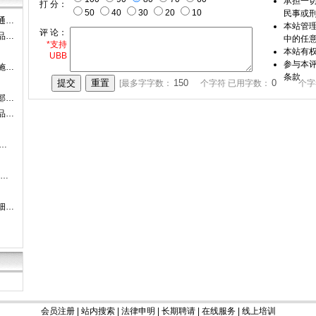
承担一
打 分：
50
40
30
20
10
民事或
通…
本站管
评 论：
品…
中的任
*支持
本站有
UBB
参与本
施…
条款
[最多字字数：
个字符 已用字数：
个字
部…
品…
…
-…
细…
会员注册
|
站内搜索
|
法律申明
|
长期聘请
|
在线服务
|
线上培训