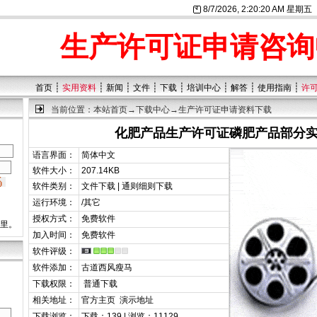
8/7/2026, 2:20:20 AM 星期五
生产许可证申请咨询
┊
┊
┊
┊
┊
┊
┊
┊
首页
实用资料
新闻
文件
下载
培训中心
解答
使用指南
许
当前位置：
本站首页
→
下载中心
→生产许可证申请资料下载
化肥产品生产许可证磷肥产品部分
语言界面：
简体中文
软件大小：
207.14KB
软件类别：
文件下载 | 通则细则下载
运行环境：
/其它
授权方式：
免费软件
这里。
加入时间：
免费软件
软件评级：
软件添加：
古道西风瘦马
下载权限：
普通下载
相关地址：
官方主页
演示地址
下载浏览：
下载：139 | 浏览：11129