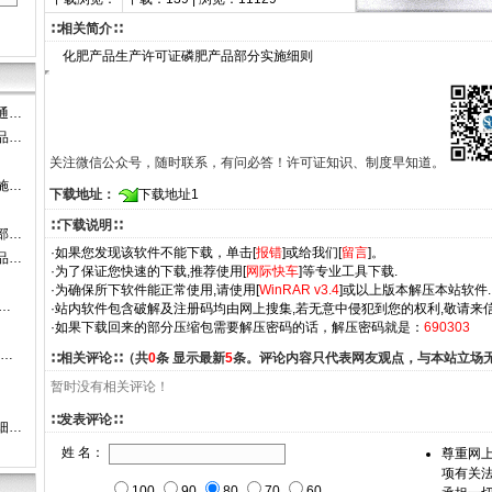
∷相关简介∷
化肥产品生产许可证磷肥产品部分实施细则
通…
品…
关注微信公众号，随时联系，有问必答！许可证知识、制度早知道。
施…
下载地址：
下载地址1
∷下载说明∷
部…
·如果您发现该软件不能下载，单击[
报错
]或给我们[
留言
]。
品…
·为了保证您快速的下载,推荐使用[
网际快车
]等专业工具下载.
·为确保所下软件能正常使用,请使用[
WinRAR v3.4
]或以上版本解压本站软件.
…
·站内软件包含破解及注册码均由网上搜集,若无意中侵犯到您的权利,敬请来信
·如果下载回来的部分压缩包需要解压密码的话，解压密码就是：
690303
-…
∷相关评论∷（共
0
条 显示最新
5
条。评论内容只代表网友观点，与本站立场
暂时没有相关评论！
∷发表评论∷
细…
姓 名：
尊重网
项有关
100
90
80
70
60