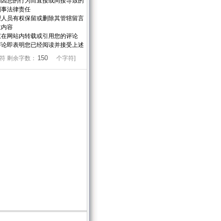
切因您的行为而直接或间接导致的
刑事法律责任
理人员有权保留或删除其管辖留言
意内容
权在网站内转载或引用您的评论
评论即表明您已经阅读并接受上述
符 剩余字数：
个字符]