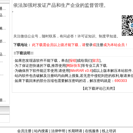
依法加强对发证产品和生产企业的监督管理。
通…
品…
施…
关注微信公众号，随时联系，有问必答！许可证知识、制度早知道。
部…
下载地址：
此下载需会员以上级才能下载，请
登录
或
注册
成为本站会员！
∷下载说明∷
品…
·如果您发现该软件不能下载，单击[
报错
]或给我们[
留言
]。
…
·为了保证您快速的下载,推荐使用[
网际快车
]等专业工具下载.
·为确保所下软件能正常使用,请使用[
WinRAR v3.4
]或以上版本解压本站软件.
-…
·站内软件包含破解及注册码均由网上搜集,若无意中侵犯到您的权利,敬请来信
·如果下载回来的部分压缩包需要解压密码的话，解压密码就是：
690303
【此下载评论已关闭】
细…
会员注册
|
站内搜索
|
法律申明
|
长期聘请
|
在线服务
|
线上培训