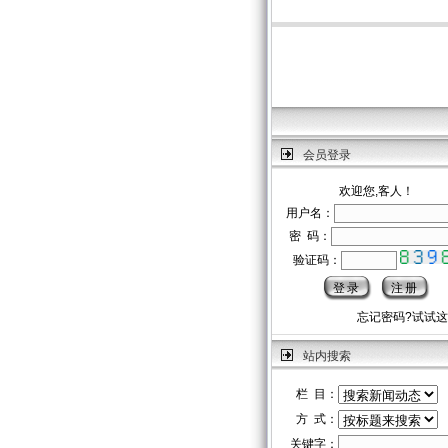
会员登录
欢迎您,客人！
用户名：
密 码：
验证码：
忘记密码?试试
站内搜索
栏 目：
方 式：
关键字：