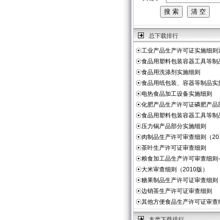
总下载排行
☉
工业产品生产许可证实施细则
☉
食品用塑料包装容器工具等制
☉
食品用洗涤剂实施细则
☉
食品用纸包装、容器等制品实
☉
电热食品加工设备实施细则
☉
化肥产品生产许可证磷肥产品
☉
食品用塑料包装容器工具等制
☉
压力锅产品部分实施细则
☉
肉制品生产许可审查细则（20
☉
茶叶生产许可证审查细则
☉
粮食加工品生产许可审查细则
☉
大米审查细则（2010版）
☉
糖果制品生产许可证审查细则
☉
边销茶生产许可证审查细则
☉
其他方便食品生产许可证审查
本类下载排行