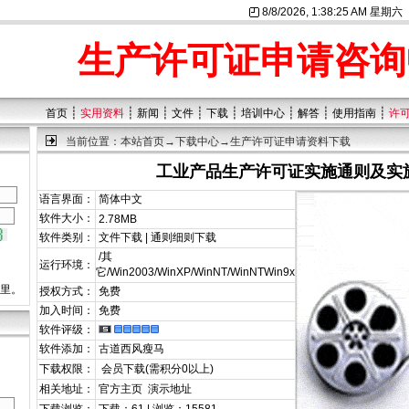
8/8/2026, 1:38:25 AM 星期六
生产许可证申请咨询
┊
┊
┊
┊
┊
┊
┊
┊
首页
实用资料
新闻
文件
下载
培训中心
解答
使用指南
许
当前位置：
本站首页
→
下载中心
→生产许可证申请资料下载
工业产品生产许可证实施通则及实
语言界面：
简体中文
软件大小：
2.78MB
软件类别：
文件下载 | 通则细则下载
/其
运行环境：
它/Win2003/WinXP/WinNT/WinNTWin9x
这里。
授权方式：
免费
加入时间：
免费
软件评级：
软件添加：
古道西风瘦马
下载权限：
会员下载(需积分0以上)
相关地址：
官方主页
演示地址