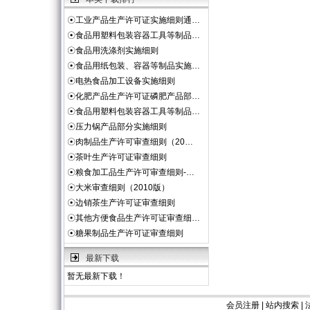
☉
工业产品生产许可证实施细则通…
☉
食品用塑料包装容器工具等制品…
☉
食品用洗涤剂实施细则
☉
食品用纸包装、容器等制品实施…
☉
电热食品加工设备实施细则
☉
化肥产品生产许可证磷肥产品部…
☉
食品用塑料包装容器工具等制品…
☉
压力锅产品部分实施细则
☉
肉制品生产许可审查细则（20…
☉
茶叶生产许可证审查细则
☉
粮食加工品生产许可审查细则-…
☉
大米审查细则（2010版）
☉
边销茶生产许可证审查细则
☉
其他方便食品生产许可证审查细…
☉
糖果制品生产许可证审查细则
最新下载
暂无最新下载！
会员注册
|
站内搜索
|