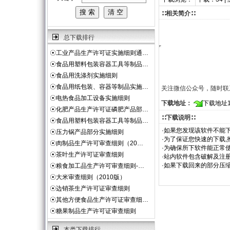
∷相关简介∷
总下载排行
☉
工业产品生产许可证实施细则通…
☉
食品用塑料包装容器工具等制品…
☉
食品用洗涤剂实施细则
☉
食品用纸包装、容器等制品实施…
关注微信公众号，随时联
☉
电热食品加工设备实施细则
下载地址：
下载地址
☉
化肥产品生产许可证磷肥产品部…
∷下载说明∷
☉
食品用塑料包装容器工具等制品…
·如果您发现该软件不能下
☉
压力锅产品部分实施细则
·为了保证您快速的下载,
☉
肉制品生产许可审查细则（20…
·为确保所下软件能正常使
☉
茶叶生产许可证审查细则
·站内软件包含破解及注
·如果下载回来的部分压
☉
粮食加工品生产许可审查细则-…
☉
大米审查细则（2010版）
☉
边销茶生产许可证审查细则
☉
其他方便食品生产许可证审查细…
☉
糖果制品生产许可证审查细则
本类下载排行