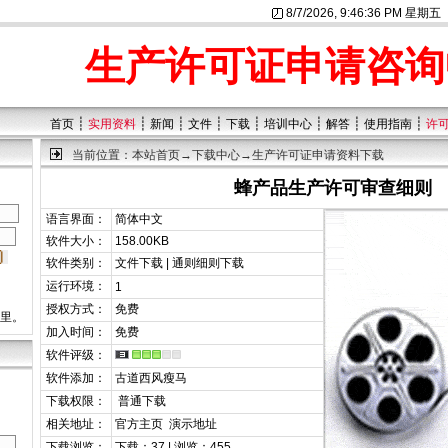
8/7/2026, 9:46:36 PM 星期五
生产许可证申请咨询
┊
┊
┊
┊
┊
┊
┊
┊
首页
实用资料
新闻
文件
下载
培训中心
解答
使用指南
许
当前位置：
本站首页
→
下载中心
→生产许可证申请资料下载
蜂产品生产许可审查细则
语言界面：
简体中文
软件大小：
158.00KB
软件类别：
文件下载 | 通则细则下载
运行环境：
1
授权方式：
免费
这里。
加入时间：
免费
软件评级：
软件添加：
古道西风瘦马
下载权限：
普通下载
相关地址：
官方主页
演示地址
下载浏览：
下载：37 | 浏览：455