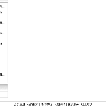
通…
品…
施…
部…
品…
…
-…
细…
会员注册
|
站内搜索
|
法律申明
|
长期聘请
|
在线服务
|
线上培训