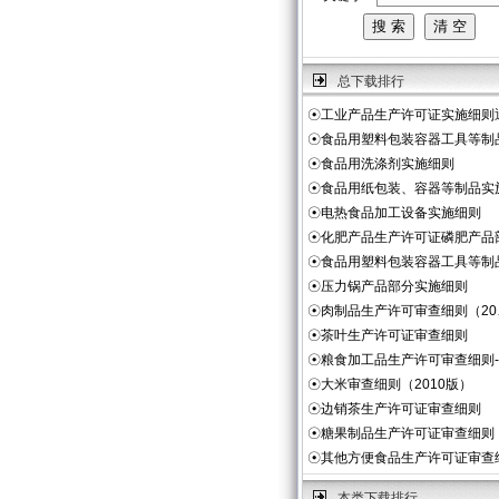
总下载排行
☉
工业产品生产许可证实施细则
☉
食品用塑料包装容器工具等制
☉
食品用洗涤剂实施细则
☉
食品用纸包装、容器等制品实
☉
电热食品加工设备实施细则
☉
化肥产品生产许可证磷肥产品
☉
食品用塑料包装容器工具等制
☉
压力锅产品部分实施细则
☉
肉制品生产许可审查细则（20
☉
茶叶生产许可证审查细则
☉
粮食加工品生产许可审查细则
☉
大米审查细则（2010版）
☉
边销茶生产许可证审查细则
☉
糖果制品生产许可证审查细则
☉
其他方便食品生产许可证审查
本类下载排行