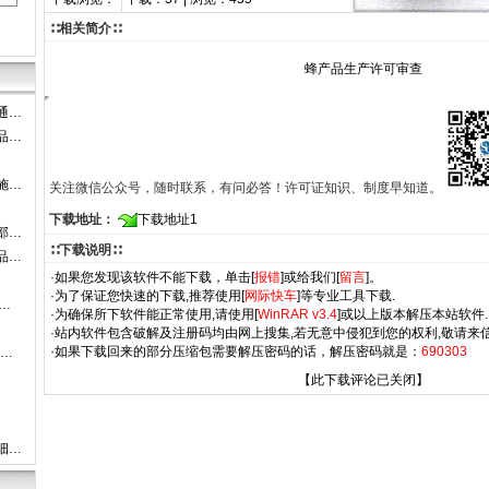
∷相关简介∷
蜂产品生产许可审查
通…
品…
施…
关注微信公众号，随时联系，有问必答！许可证知识、制度早知道。
下载地址：
下载地址1
部…
∷下载说明∷
品…
·如果您发现该软件不能下载，单击[
报错
]或给我们[
留言
]。
·为了保证您快速的下载,推荐使用[
网际快车
]等专业工具下载.
…
·为确保所下软件能正常使用,请使用[
WinRAR v3.4
]或以上版本解压本站软件.
·站内软件包含破解及注册码均由网上搜集,若无意中侵犯到您的权利,敬请来信
·如果下载回来的部分压缩包需要解压密码的话，解压密码就是：
690303
-…
【此下载评论已关闭】
细…