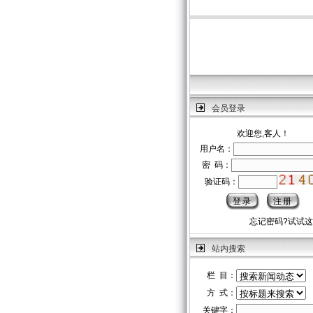
会员登录
欢迎您,客人！
用户名：
密 码：
验证码：
忘记密码?试试
站内搜索
栏 目：
方 式：
关键字：