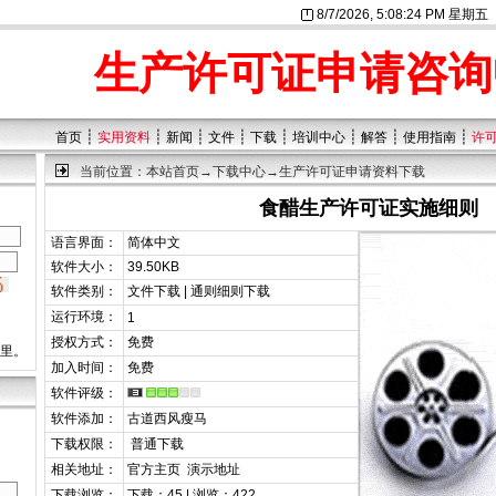
8/7/2026, 5:08:24 PM 星期五
生产许可证申请咨询
┊
┊
┊
┊
┊
┊
┊
┊
首页
实用资料
新闻
文件
下载
培训中心
解答
使用指南
许
当前位置：
本站首页
→
下载中心
→生产许可证申请资料下载
食醋生产许可证实施细则
语言界面：
简体中文
软件大小：
39.50KB
软件类别：
文件下载 | 通则细则下载
运行环境：
1
授权方式：
免费
这里。
加入时间：
免费
软件评级：
软件添加：
古道西风瘦马
下载权限：
普通下载
相关地址：
官方主页
演示地址
下载浏览：
下载：45 | 浏览：422