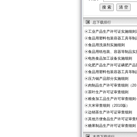
总下载排行
☉
工业产品生产许可证实施细则
☉
食品用塑料包装容器工具等制
☉
食品用洗涤剂实施细则
☉
食品用纸包装、容器等制品实
☉
电热食品加工设备实施细则
☉
化肥产品生产许可证磷肥产品
☉
食品用塑料包装容器工具等制
☉
压力锅产品部分实施细则
☉
肉制品生产许可审查细则（20
☉
茶叶生产许可证审查细则
☉
粮食加工品生产许可审查细则
☉
大米审查细则（2010版）
☉
边销茶生产许可证审查细则
☉
其他方便食品生产许可证审查
☉
糖果制品生产许可证审查细则
本类下载排行