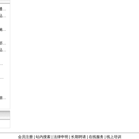
通…
品…
施…
部…
品…
…
-…
细…
会员注册
|
站内搜索
|
法律申明
|
长期聘请
|
在线服务
|
线上培训