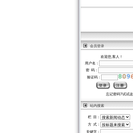
会员登录
欢迎您,客人！
用户名：
密 码：
验证码：
忘记密码?试试
站内搜索
栏 目：
方 式：
关键字：