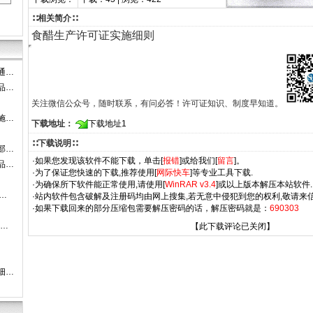
∷相关简介∷
食醋生产许可证实施细则
通…
品…
关注微信公众号，随时联系，有问必答！许可证知识、制度早知道。
施…
下载地址：
下载地址1
∷下载说明∷
部…
·如果您发现该软件不能下载，单击[
报错
]或给我们[
留言
]。
品…
·为了保证您快速的下载,推荐使用[
网际快车
]等专业工具下载.
·为确保所下软件能正常使用,请使用[
WinRAR v3.4
]或以上版本解压本站软件.
…
·站内软件包含破解及注册码均由网上搜集,若无意中侵犯到您的权利,敬请来信
·如果下载回来的部分压缩包需要解压密码的话，解压密码就是：
690303
-…
【此下载评论已关闭】
细…