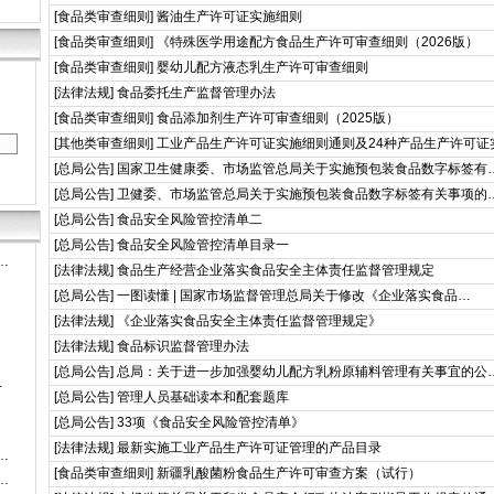
[
食品类审查细则
]
酱油生产许可证实施细则
[
食品类审查细则
]
《特殊医学用途配方食品生产许可审查细则（2026版）
[
食品类审查细则
]
婴幼儿配方液态乳生产许可审查细则
[
法律法规
]
食品委托生产监督管理办法
[
食品类审查细则
]
食品添加剂生产许可审查细则（2025版）
[
其他类审查细则
]
工业产品生产许可证实施细则通则及24种产品生产许可证
[
总局公告
]
国家卫生健康委、市场监管总局关于实施预包装食品数字标签有
[
总局公告
]
卫健委、市场监管总局关于实施预包装食品数字标签有关事项的
[
总局公告
]
食品安全风险管控清单二
[
总局公告
]
食品安全风险管控清单目录一
…
[
法律法规
]
食品生产经营企业落实食品安全主体责任监督管理规定
[
总局公告
]
一图读懂 | 国家市场监督管理总局关于修改《企业落实食品…
[
法律法规
]
《企业落实食品安全主体责任监督管理规定》
[
法律法规
]
食品标识监督管理办法
[
总局公告
]
总局：关于进一步加强婴幼儿配方乳粉原辅料管理有关事宜的公
…
[
总局公告
]
管理人员基础读本和配套题库
[
总局公告
]
33项《食品安全风险管控清单》
[
法律法规
]
最新实施工业产品生产许可证管理的产品目录
…
[
食品类审查细则
]
新疆乳酸菌粉食品生产许可审查方案（试行）
…