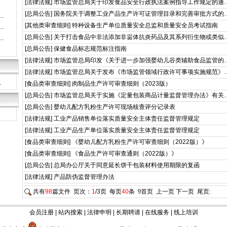
[
法律法规
]
市场监管总局关于印发食品安全行政执法案例指导工作规定的通
[
总局公告
]
国务院关于调整工业产品生产许可证管理目录和完善审批方式的
…
[
其他类审查细则
]
特种设备生产单位质量安全总监和质量安全员考试指南
…
[
总局公告
]
关于打击食品中非法添加非甾体抗炎药品及其系列衍生物或类似
…
[
总局公告
]
保健食品标志规范标注指南
[
法律法规
]
市场监管总局印发《关于进一步加强婴幼儿谷类辅助食品监管的
[
法律法规
]
市场监管总局关于发布《市场监管领域行政许可事项实施规范》
…
[
食品类审查细则
]
肉制品生产许可审查细则（2023版）
[
总局公告
]
市场监管总局关于实施《定量包装商品计量监督管理办法》有关
[
总局公告
]
婴幼儿配方乳粉生产许可现场核查评分记录表
[
法律法规
]
工业产品销售单位落实质量安全主体责任监督管理规定
[
法律法规
]
工业产品生产单位落实质量安全主体责任监督管理规定
[
食品类审查细则
]
《婴幼儿配方乳粉生产许可审查细则（2022版）》
[
食品类审查细则
]
《食品生产许可审查通则（2022版）》
[
总局公告
]
总局办公厅关于同意延长饼干包装材料使用期限的复函
[
法律法规
]
产品防伪监督管理办法
共有
98
篇文件 页次：
1
/3页 每页
40
条
9
首页 上一页
下一页
尾页
:
会员注册
|
站内搜索
|
法律申明
|
长期聘请
|
在线服务
|
线上培训