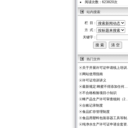
阅读次数：623820次
站内搜索
栏 目：
方 式：
关键字：
热门文件
☉
关于开展许可证申请线上培训
☉
网站使用指南
☉
许可证培训讲义
☉
最新规定:蜂蜜不得添加任何…
☉
不合格检验项目小知识
☉
蜂产品生产许可审查细则（2
☉
台账记录制度
☉
食品贮存管理制度
☉
食品用塑料包装容器工具等制
☉
纯净水生产许可证申请全套资