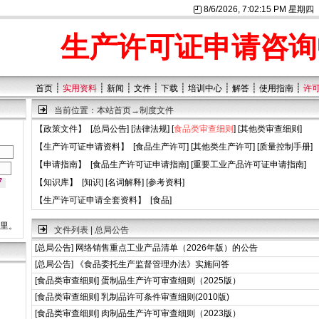
8/6/2026, 7:02:16 PM 星期四
生产许可证申请咨询
┊
┊
┊
┊
┊
┊
┊
┊
首页
实用资料
新闻
文件
下载
培训中心
解答
使用指南
许
当前位置：
本站首页
→
制度文件
【
政策文件
】 [
总局公告
] [
法律法规
] [
食品类审查细则
] [
其他类审查细则
]
【
生产许可证申请资料
】 [
食品生产许可
] [
其他类生产许可
] [
质量控制手册
]
【
申请指南
】 [
食品生产许可证申请指南
] [
重要工业产品许可证申请指南
]
【
知识库
】 [
知识
] [
名词解释
] [
参考资料
]
【
生产许可证申请全套资料
】 [
食品
]
这里。
文件列表 | 总局公告
[
总局公告
]
网络销售重点工业产品清单（2026年版）的公告
[
总局公告
]
《食品委托生产监督管理办法》实施问答
[
食品类审查细则
]
蛋制品生产许可审查细则（2025版）
[
食品类审查细则
]
乳制品许可条件审查细则(2010版)
[
食品类审查细则
]
肉制品生产许可审查细则（2023版）