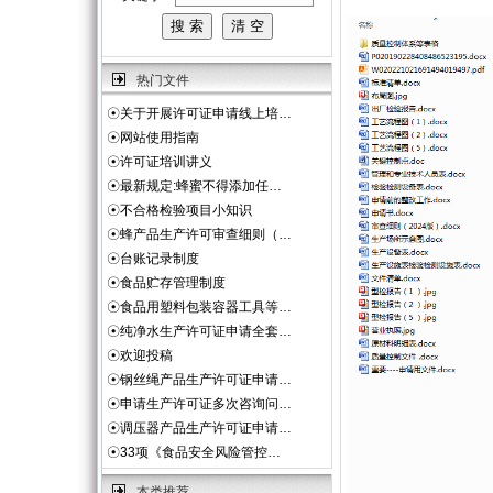
热门文件
☉
关于开展许可证申请线上培…
☉
网站使用指南
☉
许可证培训讲义
☉
最新规定:蜂蜜不得添加任…
☉
不合格检验项目小知识
☉
蜂产品生产许可审查细则（…
☉
台账记录制度
☉
食品贮存管理制度
☉
食品用塑料包装容器工具等…
☉
纯净水生产许可证申请全套…
☉
欢迎投稿
☉
钢丝绳产品生产许可证申请…
☉
申请生产许可证多次咨询问…
☉
调压器产品生产许可证申请…
☉
33项《食品安全风险管控…
本类推荐