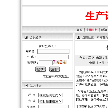
生产
┊
┊
首页
实用资料
新闻
会员登录
当前位置：
本站首
欢迎您,客人！
用户名：
密 码：
作者：江华 | 来源：生产
验证码：
查看 【字号：
为贯彻落实《国务院关于
规范工业产品生产许可证
忘记密码?试试这里。
全帽等6种产品实施工业
产许可证的企业，不得生
站内搜索
为方便工业企业做好申
栏 目：
理。参考本套资料，不仅
网站客服（微信号qszt0
方 式：
本套资料包含以下内容：
关键字：