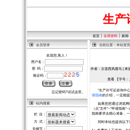
生产
┊
┊
首页
实用资料
新闻
会员登录
当前位置：
本站首
欢迎您,客人！
用户名：
密 码：
作者：古道西风瘦马 | 来源：
验证码：
查看 【字号：
“生产许可证咨询中心
忘记密码?试试这里。
请指南
的介绍，一定能提
站内搜索
如果您想通过浏览网站
（点“文件”--“申请指
指南要求去精心准备，一
栏 目：
方 式：
同时本站也提供以下
关键字：