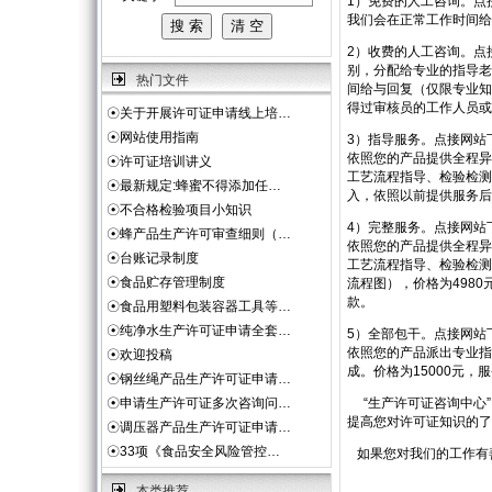
1）免费的人工咨询。点
我们会在正常工作时间给
2）收费的人工咨询。点
别，分配给专业的指导老
热门文件
间给与回复（仅限专业知
得过审核员的工作人员或
☉
关于开展许可证申请线上培…
☉
网站使用指南
3）指导服务。点接网站
依照您的产品提供全程异
☉
许可证培训讲义
工艺流程指导、检验检测
☉
最新规定:蜂蜜不得添加任…
入，依照以前提供服务后
☉
不合格检验项目小知识
4）完整服务。点接网站
☉
蜂产品生产许可审查细则（…
依照您的产品提供全程异
☉
台账记录制度
工艺流程指导、检验检测
☉
食品贮存管理制度
流程图），价格为498
款。
☉
食品用塑料包装容器工具等…
☉
纯净水生产许可证申请全套…
5）全部包干。点接网站
依照您的产品派出专业指
☉
欢迎投稿
成。价格为15000元
☉
钢丝绳产品生产许可证申请…
☉
申请生产许可证多次咨询问…
“生产许可证咨询中心”
提高您对许可证知识的了
☉
调压器产品生产许可证申请…
☉
33项《食品安全风险管控…
如果您对我们的工作有
本类推荐