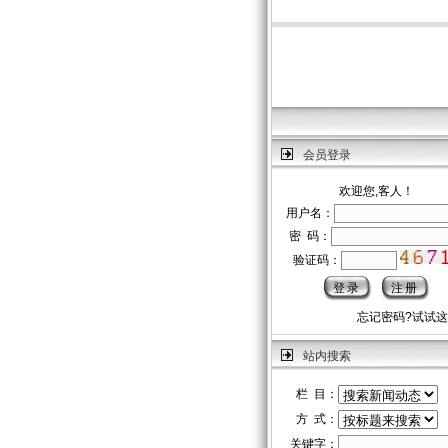
会员登录
欢迎您,客人！
用户名：
密 码：
验证码：
忘记密码?试试
站内搜索
栏 目：
方 式：
关键字：