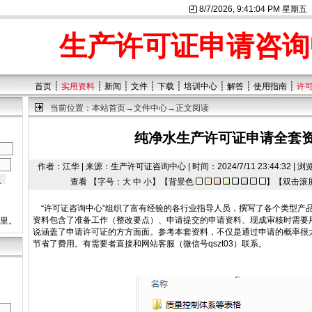
8/7/2026, 9:41:04 PM 星期五
生产许可证申请咨询
┊
┊
┊
┊
┊
┊
┊
┊
首页
实用资料
新闻
文件
下载
培训中心
解答
使用指南
许
当前位置：
本站首页
→
文件中心
→正文阅读
纯净水生产许可证申请全套
作者：江华 | 来源：生产许可证咨询中心 | 时间：2024/7/11 23:44:32 |
查看 【字号：
大
中
小
】【背景色
】【双击滚
“许可证咨询中心”组织了富有经验的各行业指导人员，撰写了各个类型产品
资料包含了准备工作（整改要点）、申请提交的申请资料、现成审核时需要
这里。
说涵盖了申请许可证的方方面面。参考本套资料，不仅是通过申请的概率很
节省了费用。有需要者直接和网站客服（微信号qszt03）联系。