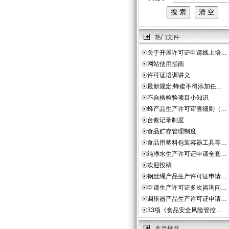
热门文件
☉
关于开展许可证申请线上培…
☉
网站使用指南
☉
许可证培训讲义
☉
最新规定:蜂蜜不得添加任…
☉
不合格检验项目小知识
☉
蜂产品生产许可审查细则（…
☉
台账记录制度
☉
食品贮存管理制度
☉
食品用塑料包装容器工具等…
☉
纯净水生产许可证申请全套…
☉
欢迎投稿
☉
钢丝绳产品生产许可证申请…
☉
申请生产许可证多次咨询问…
☉
调压器产品生产许可证申请…
☉
33项《食品安全风险管控…
本类推荐