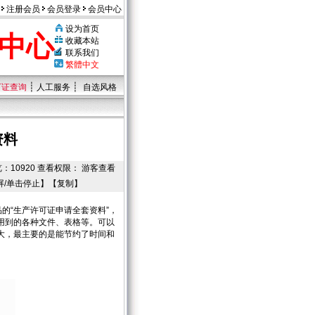
注册会员
会员登录
会员中心
设为首页
中心
收藏本站
联系我们
繁體中文
┊
┊
可证查询
人工服务
自选风格
资料
 浏览：10920 查看权限： 游客查看
屏/单击停止】【
复制
】
的“生产许可证申请全套资料”，
用到的各种文件、表格等。可以
大，最主要的是能节约了时间和