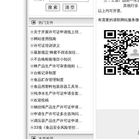
三：工业产品类---水泥
其他行业，价格
以上均可开票。
有需要的请联网站服务微
热门文件
☉
关于开展许可证申请线上培…
☉
网站使用指南
☉
许可证培训讲义
☉
最新规定:蜂蜜不得添加任…
☉
不合格检验项目小知识
☉
蜂产品生产许可审查细则（…
☉
台账记录制度
☉
食品贮存管理制度
☉
食品用塑料包装容器工具等…
☉
纯净水生产许可证申请全套…
☉
欢迎投稿
☉
钢丝绳产品生产许可证申请…
☉
申请生产许可证多次咨询问…
☉
调压器产品生产许可证申请…
☉
33项《食品安全风险管控…
本类推荐