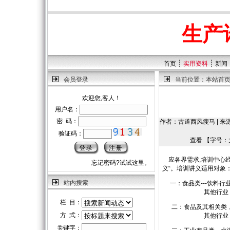
生产
┊
┊
首页
实用资料
新闻
会员登录
当前位置：
本站首
欢迎您,客人！
用户名：
密 码：
作者：古道西风瘦马 | 来源：生
验证码：
查看 【字号：
应各界需求,培训中心经
忘记密码?试试这里。
义“。培训讲义适用对象
站内搜索
一：食品类---饮料行业
其他行业（乳制品
栏 目：
二：食品及其相关类，
方 式：
其他行业，价格
关键字：