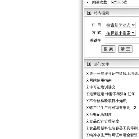
阅读次数：625386次
站内搜索
栏 目：
方 式：
关键字：
热门文件
☉
关于开展许可证申请线上培训
☉
网站使用指南
☉
许可证培训讲义
☉
最新规定:蜂蜜不得添加任何…
☉
不合格检验项目小知识
☉
蜂产品生产许可审查细则（2
☉
台账记录制度
☉
食品贮存管理制度
☉
食品用塑料包装容器工具等制
☉
纯净水生产许可证申请全套资