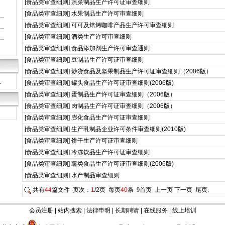
[
食品类审查细则
]
蔬菜制品生产许可证审查细则
[
食品类审查细则
]
水果制品生产许可审查细则
…
[
食品类审查细则
]
可可及焙烤咖啡产品生产许可审查细则
…
[
食品类审查细则
]
酒类生产许可审查细则
…
[
食品类审查细则
]
食品添加剂生产许可审查通则
[
食品类审查细则
]
豆制品生产许可证审查细则
[
食品类审查细则
]
炒货食品及坚果制品生产许可证审查细则（2006版）
…
[
食品类审查细则
]
罐头食品生产许可证审查细则(2006版)
[
食品类审查细则
]
蛋制品生产许可证审查细则（2006版）
[
食品类审查细则
]
肉制品生产许可证审查细则（2006版）
[
食品类审查细则
]
膨化食品生产许可证审查细则
[
食品类审查细则
]
生产乳制品企业许可条件审查细则(2010版)
[
食品类审查细则
]
饼干生产许可证审查细则
[
食品类审查细则
]
冷冻饮品生产许可证审查细则
[
食品类审查细则
]
薯类食品生产许可证审查细则(2006版)
[
食品类审查细则
]
水产制品审查细则
共有
44
篇文件 页次：
1
/2页 每页
40
条
9
首页 上一页
下一页
尾页
:
会员注册
|
站内搜索
|
法律申明
|
长期聘请
|
在线服务
|
线上培训