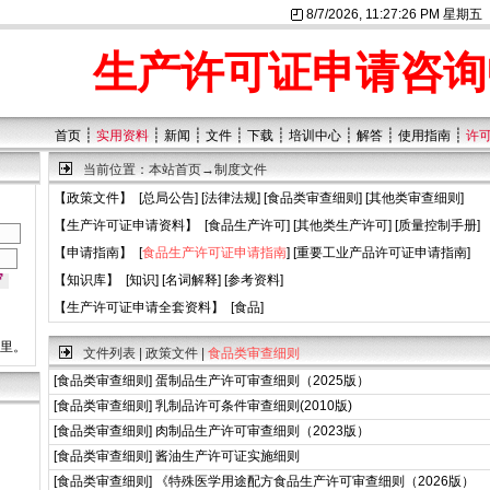
8/7/2026, 11:27:26 PM 星期五
生产许可证申请咨询
┊
┊
┊
┊
┊
┊
┊
┊
首页
实用资料
新闻
文件
下载
培训中心
解答
使用指南
许
当前位置：
本站首页
→
制度文件
【
政策文件
】 [
总局公告
] [
法律法规
] [
食品类审查细则
] [
其他类审查细则
]
【
生产许可证申请资料
】 [
食品生产许可
] [
其他类生产许可
] [
质量控制手册
]
【
申请指南
】 [
食品生产许可证申请指南
] [
重要工业产品许可证申请指南
]
【
知识库
】 [
知识
] [
名词解释
] [
参考资料
]
【
生产许可证申请全套资料
】 [
食品
]
这里。
文件列表 | 政策文件 |
食品类审查细则
[
食品类审查细则
]
蛋制品生产许可审查细则（2025版）
[
食品类审查细则
]
乳制品许可条件审查细则(2010版)
[
食品类审查细则
]
肉制品生产许可审查细则（2023版）
[
食品类审查细则
]
酱油生产许可证实施细则
[
食品类审查细则
]
《特殊医学用途配方食品生产许可审查细则（2026版）