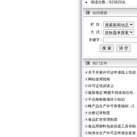
阅读次数：623820次
站内搜索
栏 目：
方 式：
关键字：
热门文件
☉
关于开展许可证申请线上培训
☉
网站使用指南
☉
许可证培训讲义
☉
最新规定:蜂蜜不得添加任何…
☉
不合格检验项目小知识
☉
蜂产品生产许可审查细则（2
☉
台账记录制度
☉
食品贮存管理制度
☉
食品用塑料包装容器工具等制
☉
纯净水生产许可证申请全套资