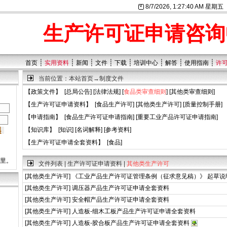
8/7/2026, 1:27:40 AM 星期五
生产许可证申请咨询
┊
┊
┊
┊
┊
┊
┊
┊
首页
实用资料
新闻
文件
下载
培训中心
解答
使用指南
许
当前位置：
本站首页
→
制度文件
【
政策文件
】 [
总局公告
] [
法律法规
] [
食品类审查细则
] [
其他类审查细则
]
【
生产许可证申请资料
】 [
食品生产许可
] [
其他类生产许可
] [
质量控制手册
]
【
申请指南
】 [
食品生产许可证申请指南
] [
重要工业产品许可证申请指南
]
【
知识库
】 [
知识
] [
名词解释
] [
参考资料
]
【
生产许可证申请全套资料
】 [
食品
]
这里。
文件列表 | 生产许可证申请资料 |
其他类生产许可
[
其他类生产许可
]
《工业产品生产许可证管理条例（征求意见稿）》 起草说
[
其他类生产许可
]
调压器产品生产许可证申请全套资料
[
其他类生产许可
]
安全帽产品生产许可证申请全套资料
[
其他类生产许可
]
人造板-细木工板产品生产许可证申请全套资料
[
其他类生产许可
]
人造板-胶合板产品生产许可证申请全套资料