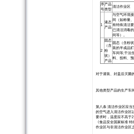
序
产品
清洁作业区
号
类型
与空气环境接
间（如称量、
液态
1
有特殊清洁要
产品
已清洁消毒的
间等）。
固态
固态（含粉状
（含
装的半成品贮
2
粉
车间等;干法
状）
料、投料、预
产品
对于灌装、封盖后灭菌
其他类型产品的生产车
第八条 清洁作业区应
的空气进入清洁作业区
要求时，温度应不高于2
《食品安全国家标准 特
作业区与非清洁作业区之