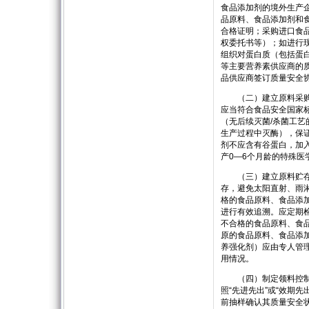
食品添加剂的境外生产
品原料、食品添加剂和
合格证明；采购进口食
权委托书等）；如进行
组织对蛋白质（包括蛋
等主要营养素供应商的
品供应商签订质量安全
（二）建立原料采购验
应当符合食品安全国家
（无后续灭菌/杀菌工
生产过程中灭酶），保
剂不应含有谷蛋白，加
产0—6个月龄的特殊医
（三）建立原料贮存管
存，避免太阳直射、雨
格的食品原料、食品添
进行有效追溯。应定期
不合格的食品原料、食
原的食品原料、食品添
养强化剂）应由专人管
用情况。
（四）制定领料控制要
照“先进先出”或“效期
前抽样确认其质量安全