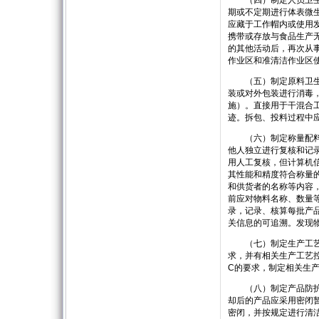
（四）制定人员卫生控
期或不定期进行体表微
应藏于工作帽内或使用
携带或存放与食品生产
的其他活动后，再次从
作业区和准清洁作业区
（五）制定原料卫生控
装或对外包装进行消毒
施）。直接用于干混合
迹。拆包、投料过程中
（六）制定称量配料控
他人独立进行复核和记
用人工复核，但计算机
其性能和精度符合称量
和供货者的名称等内容
前应对物料名称、数量
录，记录、核算每批产
关信息的可追溯。发现
（七）制定生产工艺控
求，并有相关生产工艺控
C的要求，制定相关生
（八）制定产品防护管
却后的产品应采用密闭
密闭，并按规定进行清