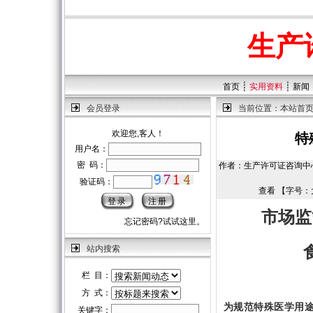
生产
┊
┊
首页
实用资料
新闻
会员登录
当前位置：
本站首
欢迎您,客人！
特
用户名：
密 码：
作者：生产许可证咨询中心 | 
验证码：
查看 【字号：
市场监
忘记密码?试试这里。
站内搜索
栏 目：
方 式：
为规范特殊医学用
关键字：