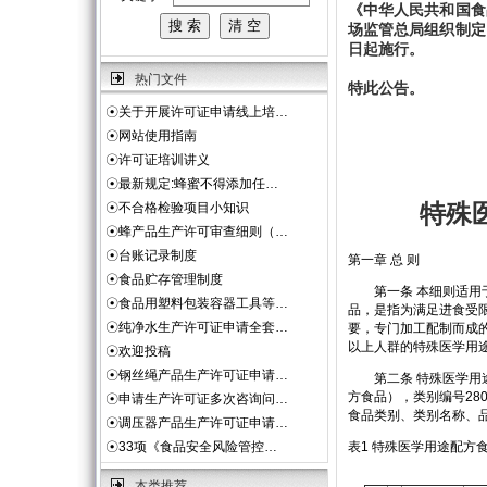
《中华人民共和国食
场监管总局组织制定
日起施行。
热门文件
特此公告。
☉
关于开展许可证申请线上培…
☉
网站使用指南
☉
许可证培训讲义
☉
最新规定:蜂蜜不得添加任…
☉
不合格检验项目小知识
特殊
☉
蜂产品生产许可审查细则（…
☉
台账记录制度
第一章 总 则
☉
食品贮存管理制度
第一条 本细则适用于
☉
食品用塑料包装容器工具等…
品，是指为满足进食受
☉
纯净水生产许可证申请全套…
要，专门加工配制而成的
以上人群的特殊医学用
☉
欢迎投稿
☉
钢丝绳产品生产许可证申请…
第二条 特殊医学用途
方食品），类别编号28
☉
申请生产许可证多次咨询问…
食品类别、类别名称、
☉
调压器产品生产许可证申请…
☉
33项《食品安全风险管控…
表1 特殊医学用途配
本类推荐