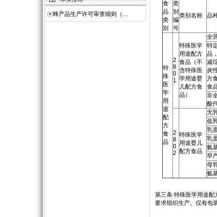
食
类
品
别
☉
蜂产品生产许可审查细则（…
类别名称
品
类
编
别
号
全
特殊医学
特
用途配方
品
2
食品（不
减
8
特
含特殊医
炎
0
殊
学用途婴
方
1
医
儿配方食
食
学
品）
非
用
酸
途
无
配
低
方
乳
2
食
特殊医学
乳
8
品
用途婴儿
0
氨
配方食品
2
早
母
氨
第三条 特殊医学用途配
要求组织生产。仅有包