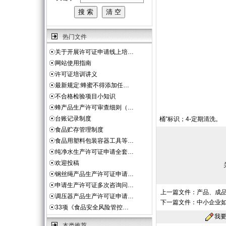
热门文件
☉
关于开展许可证申请线上培…
☉
网站使用指南
☉
许可证培训讲义
☉
最新规定:蜂蜜不得添加任…
☉
不合格检验项目小知识
☉
蜂产品生产许可审查细则（…
☉
台账记录制度
桶”标识；4-定期清洗。
☉
食品贮存管理制度
☉
食品用塑料包装容器工具等…
☉
纯净水生产许可证申请全套…
☉
欢迎投稿
☉
钢丝绳产品生产许可证申请…
☉
申请生产许可证多次咨询问…
上一篇文件：
产品、成
☉
调压器产品生产许可证申请…
下一篇文件：
中小企业
☉
33项《食品安全风险管控…
我
本类推荐