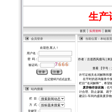
生产
┊
┊
首页
实用资料
新闻
会员登录
当前位置：
本站首
欢迎您,客人！
用户名：
密 码：
作者：古道西风瘦马 | 来源：
验证码：
查看 【字号：
许可证相关名词解释和要
在平时的咨询服务中发
忘记密码?试试这里。
栏目“”名词解释“”，希
废弃物存放设施
：也
站内搜索
计合理、防止渗漏、易于
建议1-车间内盛装废弃
栏 目：
方 式：
关键字：