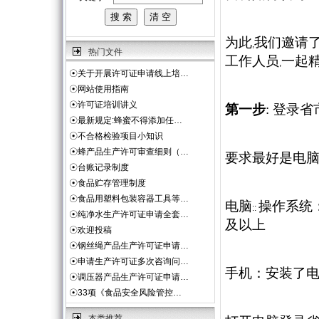
为此
我们邀请
,
热门文件
工作人员
一起
,
☉
关于开展许可证申请线上培…
☉
网站使用指南
☉
许可证培训讲义
第一步
:
登录省
☉
最新规定:蜂蜜不得添加任…
☉
不合格检验项目小知识
☉
蜂产品生产许可审查细则（…
要求最好是电
☉
台账记录制度
☉
食品贮存管理制度
☉
食品用塑料包装容器工具等…
电脑
操作系统
::
☉
纯净水生产许可证申请全套…
及以上
☉
欢迎投稿
☉
钢丝绳产品生产许可证申请…
☉
申请生产许可证多次咨询问…
手机：安装了
☉
调压器产品生产许可证申请…
☉
33项《食品安全风险管控…
本类推荐