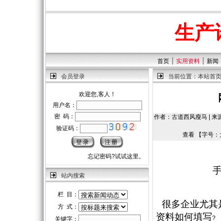
生产
┊
┊
首页
实用资料
新闻
会员登录
当前位置：
本站首
欢迎您,客人！
用户名：
密 码：
作者：古道西风瘦马 | 来源：
验证码：
查看 【字号：
忘记密码?试试这里。
站内搜索
栏 目：
很多企业尤其
方 式：
资料如何填写
?
关键字：