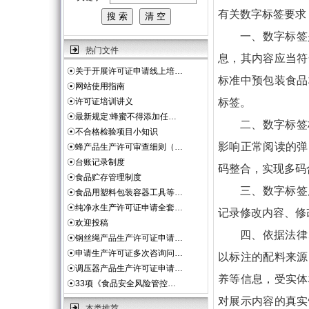
有关数字标签要求
一、数字标签
热门文件
息，其内容应当符
☉
关于开展许可证申请线上培…
标准中预包装食品
☉
网站使用指南
☉
许可证培训讲义
标签。
☉
最新规定:蜂蜜不得添加任…
二、数字标签
☉
不合格检验项目小知识
影响正常阅读的弹
☉
蜂产品生产许可审查细则（…
☉
台账记录制度
码整合，实现多码
☉
食品贮存管理制度
三、数字标签
☉
食品用塑料包装容器工具等…
☉
纯净水生产许可证申请全套…
记录修改内容、修
☉
欢迎投稿
四、依据法律
☉
钢丝绳产品生产许可证申请…
☉
申请生产许可证多次咨询问…
以标注的配料来源
☉
调压器产品生产许可证申请…
养等信息，受实体
☉
33项《食品安全风险管控…
对展示内容的真实
本类推荐