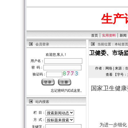
生产
┊
┊
首页
实用资料
新闻
会员登录
当前位置：
本站首
卫健委、市场
欢迎您,客人！
用户名：
密 码：
作者：网络 | 来源：生产
验证码：
查看 【字号：
国家卫生健康
忘记密码?试试这里。
站内搜索
栏 目：
方 式：
为进一步细化《
关键字：