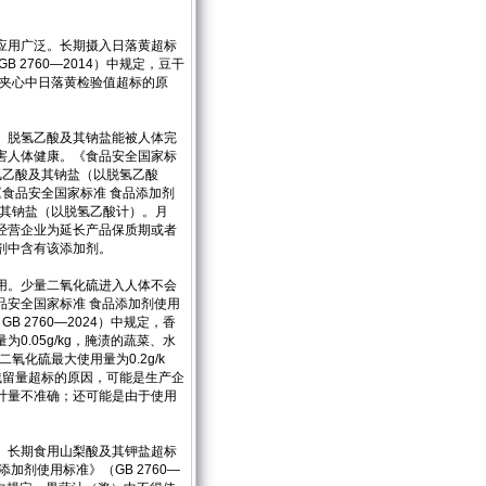
应用广泛。长期摄入日落黄超标
2760—2014）中规定，豆干
干夹心中日落黄检验值超标的原
。脱氢乙酸及其钠盐能被人体完
害人体健康。《食品安全国家标
脱氢乙酸及其钠盐（以脱氢乙酸
、《食品安全国家标准 食品添加剂
酸及其钠盐（以脱氢乙酸计）。月
经营企业为延长产品保质期或者
剂中含有该添加剂。
用。少量二氧化硫进入人体不会
品安全国家标准 食品添加剂使用
B 2760—2024）中规定，香
.05g/kg，腌渍的蔬菜、水
氧化硫最大使用量为0.2g/k
残留量超标的原因，可能是生产企
计量不准确；还可能是由于使用
。长期食用山梨酸及其钾盐超标
剂使用标准》（GB 2760—