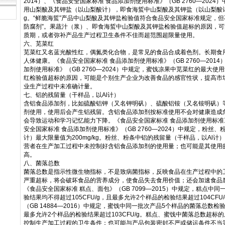
2014）、《食品安全国家标准 食品添加剂使用标准》（GB 2760—202
用山梨酸及其钾盐（以山梨酸计），即食海蜇中山梨酸及其钾盐（以山梨酸计）
g。“鲜脆海蜇”产品中山梨酸及其钾盐检验值符合食品安全国家标准规定，但
防腐剂”。果蔬汁（浆）、即食海蜇中山梨酸及其钾盐检验值超标的原因，
质期，或者弥补产品生产过程卫生条件不佳而超范围超限量使用。
六、苋菜红
苋菜红又名蓝光酸性红，偶氮类化合物，是常见的食品合成着色剂。长期食
人体健康。《食品安全国家标准 食品添加剂使用标准》（GB 2760—201
加剂使用标准》（GB 2760—2024）中规定，蜜饯凉果中苋菜红的最大使用量
红检验值超标的原因，可能是个别生产企业为改善食品的感官性状，提高市
业生产过程中未准确计量。
七、铝的残留量（干样品，以Al计）
含铝食品添加剂，比如硫酸铝钾（又名钾明矾）、硫酸铝铵（又名铵明矾）
剂使用，使用后会产生铝残留。含铝食品添加剂按标准使用不会对健康造成
会导致运动和学习记忆能力下降。《食品安全国家标准 食品添加剂使用标准》（G
安全国家标准 食品添加剂使用标准》（GB 2760—2024）中规定，粉丝
计）最大限量值为200mg/kg。粉丝、粉条中铝的残留量（干样品，以Al
营者在生产加工过程中未控制好含铝食品添加剂的使用量；也可能是其使用
高。
八、菌落总数
菌落总数是指示性微生物指标，不是致病菌指标，反映食品在生产过程中的
严重超标，将会破坏食品的营养成分，使食品失去食用价值；还会加速食品
《食品安全国家标准 糕点、面包》（GB 7099—2015）中规定，糕点中
验结果均不得超过105CFU/g，且最多允许2个样品的检验结果超过104CF
（GB 14884—2016）中规定，蜜饯中同一批次产品5个样品的菌落总数检验
最多允许2个样品的检验结果超过103CFU/g。糕点、蜜饯中菌落总数超标
控制生产加工过程的卫生条件；也可能与产品包装密封不严或储运条件不当