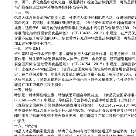
饼、饼干、膨化食品中过氧化值（以脂肪计）检验值超标的原因，可能是原
与产品在储运过程中环境条件控制不当等有关。
十三、钙
钙是人体含量最多的矿物质元素，可维持人体神经和肌肉活动、促进细胞信
高血钙症、高钙尿、血管和软组织钙化等。《食品安全国家标准 辅食营养补充品》
规定，适用于6—60月龄的辅食营养素补充食品中钙每日份含量应在180—2
标准 预包装特殊膳食用食品标签》（GB 13432—2013）中规定，在产
含量不应低于标示值的80%。辅食营养补充品中钙含量超标的原因，可能是
加工过程中搅拌不均匀。
十四、维生素B1
维生素B1是一种水溶性维生素，能够参与人体内能量代谢，对维持神经、
要作用。维生素B1缺乏容易导致人体产生疲劳、食欲不振，还可能引起脚气
安全国家标准 运动营养食品通则》（GB 24154—2015）中规定，运动营
计）应在0.2—4mg范围内；《食品安全国家标准 预包装特殊膳食用食品标签》（
定，在产品保质期内，能量和营养成分的实际含量不应低于标示值的80%。
达标的原因，可能是原辅料用食品营养强化剂不符合质量要求；也可能是生
能是在加工或储存过程中损失。
十五、叶酸
叶酸是一种水溶性维生素，叶酸缺乏可能会导致贫血。《食品安全国家标准 
B 31601—2015）中规定，孕妇及乳母营养补充食品中叶酸含量（以每日计）
《食品安全国家标准 预包装特殊膳食用食品标签》（GB 13432—2013
营养成分的实际含量不应低于标示值的80%。孕妇及乳母营养补充食品中叶
辅料用食品营养强化剂不符合质量要求；也可能是生产加工过程中搅拌不均
中损失。
十六、钠/总钠
钠是人体必需的常量元素，钠离子在体内有助于维持渗透压和酸碱平衡，协