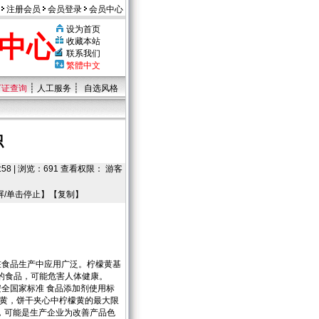
注册会员
会员登录
会员中心
设为首页
中心
收藏本站
联系我们
繁體中文
┊
┊
可证查询
人工服务
自选风格
识
:58 | 浏览：691 查看权限： 游客
屏/单击停止】【
复制
】
在食品生产中应用广泛。柠檬黄基
的食品，可能危害人体健康。
品安全国家标准 食品添加剂使用标
柠檬黄，饼干夹心中柠檬黄的最大限
因，可能是生产企业为改善产品色