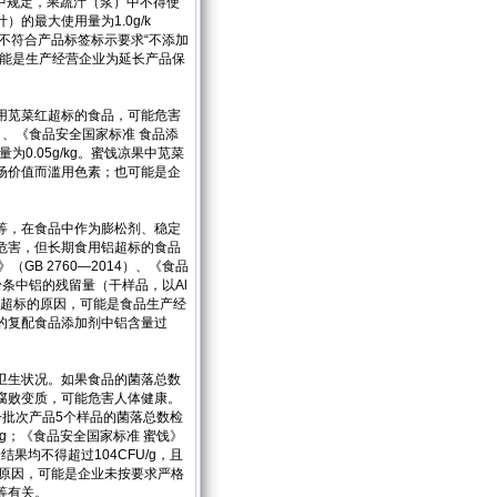
4）中规定，果蔬汁（浆）中不得使
的最大使用量为1.0g/k
不符合产品标签标示要求“不添加
可能是生产经营企业为延长产品保
用苋菜红超标的食品，可能危害
4）、《食品安全国家标准 食品添
为0.05g/kg。蜜饯凉果中苋菜
场价值而滥用色素；也可能是企
等，在食品中作为膨松剂、稳定
危害，但长期食用铝超标的食品
B 2760—2014）、《食品
、粉条中铝的残留量（干样品，以Al
计）超标的原因，可能是食品生产经
的复配食品添加剂中铝含量过
卫生状况。如果食品的菌落总数
腐败变质，可能危害人体健康。
同一批次产品5个样品的菌落总数检
U/g；《食品安全国家标准 蜜饯》
结果均不得超过104CFU/g，且
的原因，可能是企业未按要求严格
等有关。