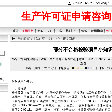
8/7/2026, 6:22:56 AM 星期五
生产许可证申请咨询
┊
┊
┊
┊
┊
┊
┊
┊
首页
实用资料
新闻
文件
下载
培训中心
解答
使用指南
许
当前位置：
本站首页
→
文件中心
→正文阅读
部分不合格检验项目小知
作者：古道西风瘦马 | 来源：生产许可证咨询中心 | 时间：2025/11/18 20:43
查看
查看 【字号：
大
中
小
】【背景色
】【双击滚
这里。
检验项目小知识
一、柠檬黄
柠檬黄又名食用黄色4号，水溶性偶氮化合物，是常见的人工合成着色剂，
本无毒，不在体内贮积，绝大部分以原形排出体外，但长期食用柠檬黄超标
《食品安全国家标准 食品添加剂使用标准》（GB 2760—2014）、《食
准》（GB 2760—2024）中规定，豆干、豆皮、小麦粉制品中不得使用
量值为0.05g/kg。豆干、豆皮、挂面、饼干夹心中柠檬黄检验值超标的原