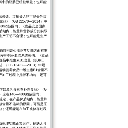
料中的脂肪已经被氧化；也可能
息传递。过量摄入钙可能会导致
（GB 22570—2014）中
40mg范围内；《食品安全国家
品保质期内，能量和营养成分的实际
生产工艺不合理；也可能是生产
肌肉特别是心肌正常功能方面有重
病等神经-血管系统损伤。《食品
养食品中维生素B1含量（以每日
GB 13432—2013）中规
运动营养食品中维生素B1含量不
产加工过程中搅拌不均匀；还可
孕妇及乳母营养补充食品》（G
应在140—400μg范围内；
）中规定，在产品保质期内，能量和
酸含量不达标的原因，可能是原
匀；还可能是在加工或储存过程
助生理功能正常运作。钠缺乏可