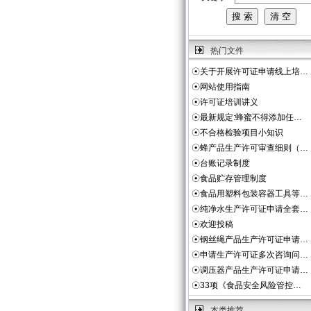
热门文件
☉
关于开展许可证申请线上培…
☉
网站使用指南
☉
许可证培训讲义
☉
最新规定:蜂蜜不得添加任…
☉
不合格检验项目小知识
☉
蜂产品生产许可审查细则（…
☉
台账记录制度
☉
食品贮存管理制度
☉
食品用塑料包装容器工具等…
☉
纯净水生产许可证申请全套…
☉
欢迎投稿
☉
钢丝绳产品生产许可证申请…
☉
申请生产许可证多次咨询问…
☉
调压器产品生产许可证申请…
☉
33项《食品安全风险管控…
本类推荐