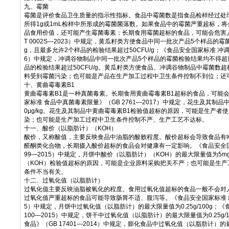
九、霉菌
霉菌是评价食品卫生质量的指示性指标。食品中霉菌数是指食品检样经过处
所得1g或1mL检样中所形成的霉菌菌落数。如果食品中的霉菌严重超标，
品食用价值，还可能产生霉菌毒素；长期食用霉菌超标的食品，可能会危害人
T 0002S—2023）中规定，黄瓜籽类方便食品中同一批次产品5个样品的霉菌
g，且最多允许2个样品的检验结果超过50CFU/g；《食品安全国家标准 冲调谷
6）中规定，冲调谷物制品中同一批次产品5个样品的霉菌检验结果均不得超过1
品的检验结果超过50CFU/g。黄瓜籽类方便食品、冲调谷物制品中霉菌数
料受到霉菌污染；也可能是产品在生产加工过程中卫生条件控制不到位；还
十、黄曲霉毒素B1
黄曲霉毒素B1是一种真菌毒素。长期食用黄曲霉毒素B1超标的食品，可能
家标准 食品中真菌毒素限量》（GB 2761—2017）中规定，花生及其制品
0μg/kg。花生及其制品中黄曲霉毒素B1检验值超标的原因，可能是生产者
染；也可能是生产加工过程中卫生条件控制不严、生产工艺不达标。
十一、酸价（以脂肪计）（KOH）
酸价，又称酸值，主要反映食品中油脂的酸败程度。酸价超标会导致食品有
醛酮类化合物，长期摄入酸价超标的食品会对健康有一定影响。《食品安全国家
99—2015）中规定，月饼中酸价（以脂肪计）（KOH）的最大限量值为5m
（KOH）检验值超标的原因，可能是企业原料采购把关不严；也可能是生产
条件不当有关。
十二、过氧化值（以脂肪计）
过氧化值主要反映油脂被氧化的程度。食用过氧化值超标的食品一般不会对
过氧化值严重超标的食品可能导致肠胃不适、腹泻等。《食品安全国家标准 糕点
5）中规定，月饼中过氧化值（以脂肪计）的最大限量值为0.25g/100g；《
100—2015）中规定，饼干中过氧化值（以脂肪计）的最大限量值为0.25g/
食品》（GB 17401—2014）中规定，膨化食品中过氧化值（以脂肪计）的最大