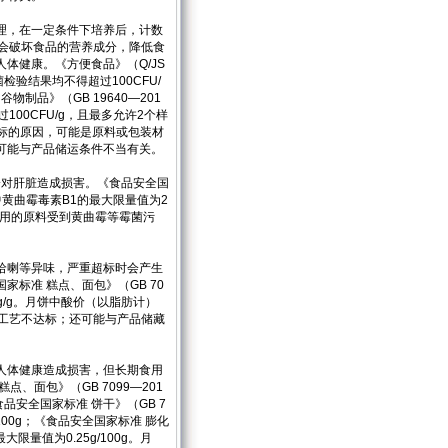
理，在一定条件下培养后，计数
将会破坏食品的营养成分，降低食
体健康。《方便食品》（Q/JS
检验结果均不得超过100CFU/
物制品》（GB 19640—201
00CFU/g，且最多允许2个样
超标的原因，可能是原料或包装材
可能与产品储运条件不当有关。
会对肝脏造成损害。《食品安全国
中黄曲霉毒素B1的最大限量值为2
使用的原料受到黄曲霉等霉菌污
哈喇等异味，严重超标时会产生
标准 糕点、面包》（GB 70
g/g。月饼中酸价（以脂肪计）
工艺不达标；还可能与产品储藏
人体健康造成损害，但长期食用
、面包》（GB 7099—201
食品安全国家标准 饼干》（GB 7
100g；《食品安全国家标准 膨化
限量值为0.25g/100g。月