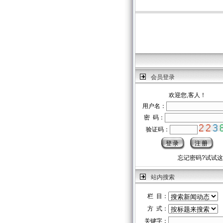
会员登录
欢迎您,客人！
用户名：
密 码：
验证码：
忘记密码?试试
站内搜索
栏 目：
方 式：
关键字：