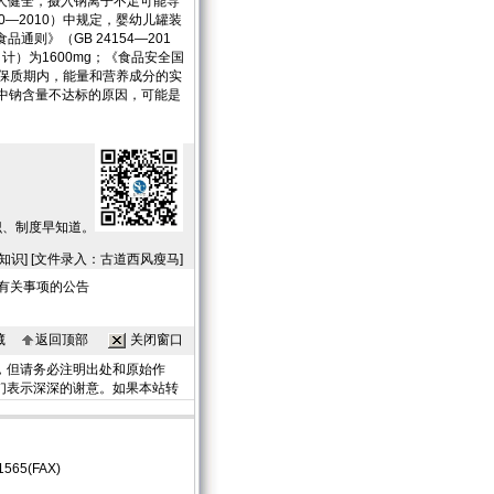
人健全，摄入钠离子不足可能导
0—2010）中规定，婴幼儿罐装
通则》（GB 24154—201
）为1600mg；《食品安全国
产品保质期内，能量和营养成分的实
中钠含量不达标的原因，可能是
识、制度早知道。
识] [文件录入：古道西风瘦马]
有关事项的公告
藏
返回顶部
关闭窗口
，但请务必注明出处和原始作
们表示深深的谢意。如果本站转
565(FAX)