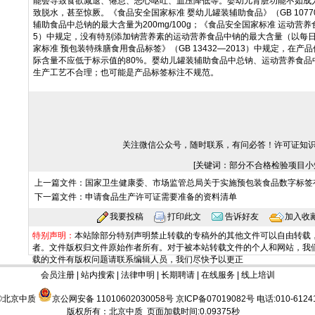
能会导致食欲减退、倦怠、恶心呕吐、血压降低等。婴幼儿肾脏功能不如成
致脱水，甚至惊厥。《食品安全国家标准 婴幼儿罐装辅助食品》（GB 1077
辅助食品中总钠的最大含量为200mg/100g；《食品安全国家标准 运动营养食品
5）中规定，没有特别添加钠营养素的运动营养食品中钠的最大含量（以每日计
家标准 预包装特殊膳食用食品标签》（GB 13432—2013）中规定，在
际含量不应低于标示值的80%。婴幼儿罐装辅助食品中总钠、运动营养食品
生产工艺不合理；也可能是产品标签标注不规范。
关注微信公众号，随时联系，有问必答！许可证知
[关键词：部分不合格检验项目小知
上一篇文件：
国家卫生健康委、市场监管总局关于实施预包装食品数字标签
下一篇文件：
申请食品生产许可证需要准备的资料清单
我要投稿
打印此文
告诉好友
加入收
特别声明：
本站除部分特别声明禁止转载的专稿外的其他文件可以自由转载
者。文件版权归文件原始作者所有。对于被本站转载文件的个人和网站，我
载的文件有版权问题请联系编辑人员，我们尽快予以更正
会员注册
|
站内搜索
|
法律申明
|
长期聘请
|
在线服务
|
线上培训
©北京中质
京公网安备 11010602030058号
京ICP备07019082号
电话:010-61241
版权所有：
北京中质
页面加载时间:0.09375秒