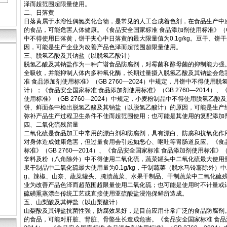
泽而超范围超限量使用。
二、日落黄
日落黄属于水溶性偶氮类化合物，是常见的人工合成着色剂，在食品生产中
的食品，可能危害人体健康。《食品安全国家标准 食品添加剂使用标准》（GB 
中不得使用日落黄，饼干夹心中日落黄的最大限量值为0.1g/kg。豆干、饼
因，可能是生产企业为改善产品色泽而超范围超限量使用。
三、脱氢乙酸及其钠盐（以脱氢乙酸计）
脱氢乙酸及其钠盐作为一种广谱食品防腐剂，对霉菌和酵母菌的抑制能力强
全吸收，并能抑制人体内多种氧化酶，长期过量摄入脱氢乙酸及其钠盐会危
准 食品添加剂使用标准》（GB 2760—2024）中规定，月饼中不得使用
计）；《食品安全国家标准 食品添加剂使用标准》（GB 2760—2014）
使用标准》（GB 2760—2024）中规定，小麦粉制品中不得使用脱氢乙
饼、鲜面条中检出脱氢乙酸及其钠盐（以脱氢乙酸计）的原因，可能是生产
弥补产品生产过程卫生条件不佳而超范围使用；也可能是其使用的复配添加
四、二氧化硫残留量
二氧化硫是食品加工中常用的漂白剂和防腐剂，具有漂白、防腐和抗氧化作
对身体造成健康危害，但过量食用会引起如恶心、呕吐等胃肠道反应。《食
标准》（GB 2760—2014）、《食品安全国家标准 食品添加剂使用标准》（G
辛料及粉（八角除外）中不得使用二氧化硫，蔬菜罐头中二氧化硫最大使用量为0
果干制品中二氧化硫最大使用量为0.1g/kg，干制蔬菜（脱水马铃薯除外）中二
g。辣椒、山奈、蔬菜罐头、腌渍蔬菜、水果干制品、干制蔬菜中二氧化硫
业为改善产品色泽而超范围超限量使用二氧化硫；也可能是使用时不计量或
硫磺熏蒸漂白传统工艺或直接使用亚硫酸盐浸泡保鲜所造成。
五、山梨酸及其钾盐（以山梨酸计）
山梨酸及其钾盐抗菌性强，防腐效果好，是目前应用非常广泛的食品防腐剂
的食品，可能对肝脏、肾脏、骨骼生长造成危害。《食品安全国家标准 食品添加