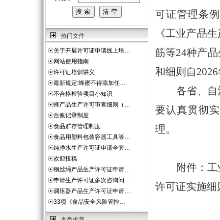
可证管理条例
《工业产品生
热门文件
筋等
24
种产品
☉
关于开展许可证申请线上培…
☉
网站使用指南
和细则自
2026
☉
许可证培训讲义
☉
最新规定:蜂蜜不得添加任…
各省、自
☉
不合格检验项目小知识
☉
蜂产品生产许可审查细则（…
要认真贯彻实
☉
台账记录制度
☉
食品贮存管理制度
理。
☉
食品用塑料包装容器工具等…
☉
纯净水生产许可证申请全套…
☉
欢迎投稿
附件：
工
☉
钢丝绳产品生产许可证申请…
☉
申请生产许可证多次咨询问…
许
可证实施细
☉
调压器产品生产许可证申请…
☉
33项《食品安全风险管控…
本类推荐