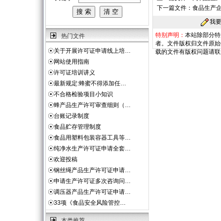
下一篇文件：
食品生产
我
特别声明：
本站除部分特
热门文件
者。文件版权归文件原始
☉
关于开展许可证申请线上培…
载的文件有版权问题请联
☉
网站使用指南
☉
许可证培训讲义
☉
最新规定:蜂蜜不得添加任…
☉
不合格检验项目小知识
☉
蜂产品生产许可审查细则（…
☉
台账记录制度
☉
食品贮存管理制度
☉
食品用塑料包装容器工具等…
☉
纯净水生产许可证申请全套…
☉
欢迎投稿
☉
钢丝绳产品生产许可证申请…
☉
申请生产许可证多次咨询问…
☉
调压器产品生产许可证申请…
☉
33项《食品安全风险管控…
本类推荐