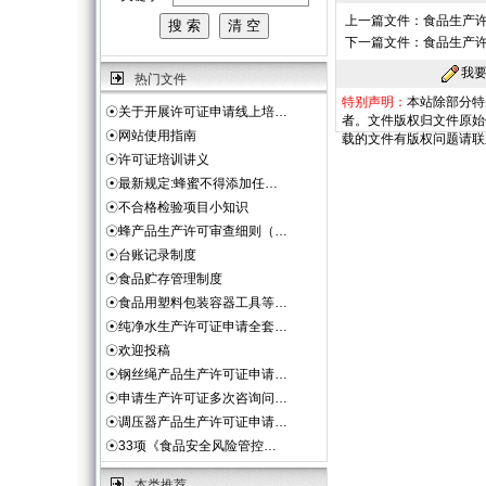
上一篇文件：
食品生产许
下一篇文件：
食品生产
我
热门文件
特别声明：
本站除部分特
☉
关于开展许可证申请线上培…
者。文件版权归文件原始
☉
网站使用指南
载的文件有版权问题请联
☉
许可证培训讲义
☉
最新规定:蜂蜜不得添加任…
☉
不合格检验项目小知识
☉
蜂产品生产许可审查细则（…
☉
台账记录制度
☉
食品贮存管理制度
☉
食品用塑料包装容器工具等…
☉
纯净水生产许可证申请全套…
☉
欢迎投稿
☉
钢丝绳产品生产许可证申请…
☉
申请生产许可证多次咨询问…
☉
调压器产品生产许可证申请…
☉
33项《食品安全风险管控…
本类推荐