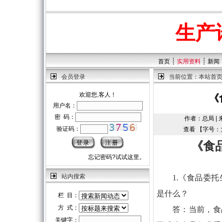
生产
┊
┊
首页
实用资料
新闻
会员登录
当前位置：
本站首
欢迎您,客人！
《
用户名：
密 码：
作者：总局 | 来
验证码：
查看 【字号：
《食
忘记密码?试试这里。
站内搜索
1.《食品委
是什么？
栏 目：
方 式：
答：当前，食
关键字：