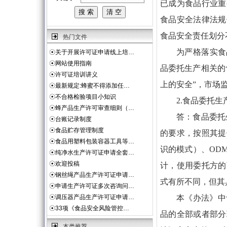
已成为食品行业重
食品安全法律法规
食品安全责任划分
热门文件
为严格落实食
☉
关于开展许可证申请线上培…
☉
网站使用指南
品委托生产相关的
☉
许可证培训讲义
上的安全”，市场
☉
最新规定:蜂蜜不得添加任…
☉
不合格检验项目小知识
2.食品委托
☉
蜂产品生产许可审查细则（…
答：食品委托
☉
台账记录制度
☉
食品贮存管理制度
的要求，按照其提
☉
食品用塑料包装容器工具等…
识的模式）、OD
☉
纯净水生产许可证申请全套…
☉
欢迎投稿
计，使用委托方的
☉
钢丝绳产品生产许可证申请…
式有所不同，但其
☉
申请生产许可证多次咨询问…
☉
调压器产品生产许可证申请…
本《办法》中
☉
33项《食品安全风险管控…
品的全部或者部分
本类推荐