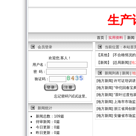
生产
┊
┊
首页
实用资料
新闻
会员登录
当前位置：
本站首
【
其他
】 [
不合格情况的
欢迎您,客人！
【
新闻
】 [
总局新闻
] [
地
用户名：
密 码：
新闻列表 | 新闻 |
地
验证码：
[
地方新闻
]
许可证培训讲
[
地方新闻
]
“华佗回春宝
[
地方新闻
]
“茶叶过度包
忘记密码?试试这里。
[
地方新闻
]
上海市市场监
新闻统计
[
地方新闻
]
浙江省局创新
[
地方新闻
]
安徽省市场监
新闻总数：109篇
待审新闻：0篇
今日更新：0篇
昨日更新：0篇