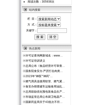
阅读次数：305938次
站内搜索
栏 目：
方 式：
关键字：
热点新闻
☉
许可证查询网新域名：www…
☉
许可证培训讲义
☉
总局公布《食品经营许可审查…
☉
国务院食安办:严厉打击肉类…
☉
2023年“神医”“神药”…
☉
燃气用具连接用软管、燃气紧…
☉
食安办彻查罐车运输食用油乱…
☉
总局鼓励优化预包装食品生产…
☉
市场监管总局公布厨卫电器产…
☉
国家药监局关于43批次不符…