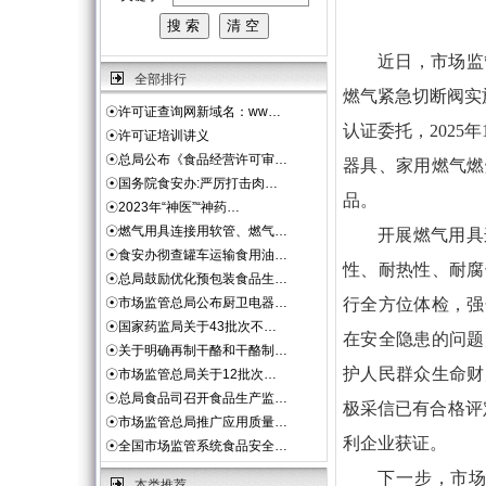
近日，市场监
全部排行
燃气紧急切断阀实施
☉
许可证查询网新域名：ww…
认证委托，2025
☉
许可证培训讲义
☉
总局公布《食品经营许可审…
器具、家用燃气燃
☉
国务院食安办:严厉打击肉…
品。
☉
2023年“神医”“神药…
☉
燃气用具连接用软管、燃气…
开展燃气用具
☉
食安办彻查罐车运输食用油…
性、耐热性、耐腐
☉
总局鼓励优化预包装食品生…
☉
市场监管总局公布厨卫电器…
行全方位体检，强
☉
国家药监局关于43批次不…
在安全隐患的问题
☉
关于明确再制干酪和干酪制…
护人民群众生命财
☉
市场监管总局关于12批次…
☉
总局食品司召开食品生产监…
极采信已有合格评
☉
市场监管总局推广应用质量…
利企业获证。
☉
全国市场监管系统食品安全…
下一步，市
本类推荐