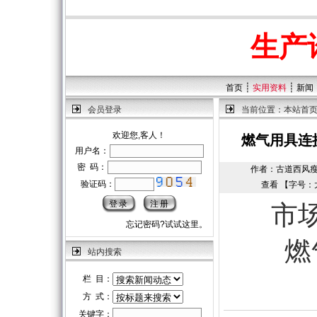
生产
┊
┊
首页
实用资料
新闻
会员登录
当前位置：
本站首
欢迎您,客人！
燃气用具连
用户名：
密 码：
作者：古道西风瘦马 |
验证码：
查看 【字号：
市
忘记密码?试试这里。
燃
站内搜索
栏 目：
方 式：
关键字：