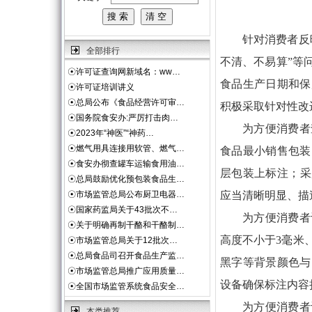
针对消费者反
全部排行
不清、不易算”等
☉
许可证查询网新域名：ww…
食品生产日期和保
☉
许可证培训讲义
☉
总局公布《食品经营许可审…
积极采取针对性改
☉
国务院食安办:严厉打击肉…
为方便消费者
☉
2023年“神医”“神药…
☉
燃气用具连接用软管、燃气…
食品最小销售包装
☉
食安办彻查罐车运输食用油…
层包装上标注；采
☉
总局鼓励优化预包装食品生…
☉
市场监管总局公布厨卫电器…
应当清晰明显、描
☉
国家药监局关于43批次不…
为方便消费者
☉
关于明确再制干酪和干酪制…
高度不小于3毫米
☉
市场监管总局关于12批次…
☉
总局食品司召开食品生产监…
黑字等背景颜色与
☉
市场监管总局推广应用质量…
设备确保标注内容
☉
全国市场监管系统食品安全…
为方便消费者
本类推荐