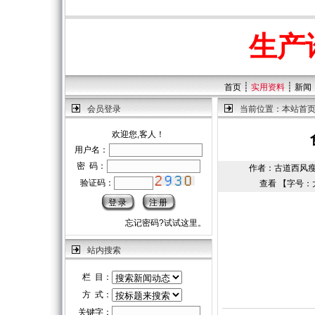
生产
┊
┊
首页
实用资料
新闻
会员登录
当前位置：
本站首
欢迎您,客人！
用户名：
密 码：
作者：古道西风瘦马 |
验证码：
查看 【字号：
忘记密码?试试这里。
站内搜索
栏 目：
方 式：
关键字：