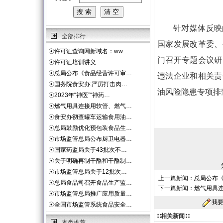
针对媒体反映
全部排行
国家发展改革委、
☉
许可证查询网新域名：ww…
门召开专题会议研
☉
许可证培训讲义
☉
总局公布《食品经营许可审…
违法企业和相关责
☉
国务院食安办:严厉打击肉…
油风险隐患专项排
☉
2023年“神医”“神药…
☉
燃气用具连接用软管、燃气…
☉
食安办彻查罐车运输食用油…
☉
总局鼓励优化预包装食品生…
☉
市场监管总局公布厨卫电器…
☉
国家药监局关于43批次不…
☉
关于明确再制干酪和干酪制…
☉
市场监管总局关于12批次…
上一篇新闻：
总局公布
☉
总局食品司召开食品生产监…
下一篇新闻：
燃气用具
☉
市场监管总局推广应用质量…
我
☉
全国市场监管系统食品安全…
∷相关新闻∷
本类推荐