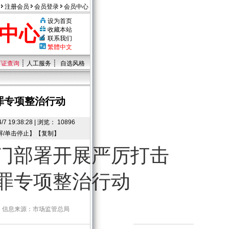
注册会员
会员登录
会员中心
设为首页
中心
收藏本站
联系我们
繁體中文
┊
┊
可证查询
人工服务
自选风格
罪专项整治行动
:38:28 | 浏览： 10896
屏/单击停止】【
复制
】
门部署开展严厉打击
罪专项整治行动
9:00 信息来源：市场监管总局