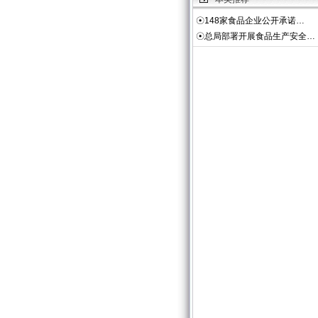
☉
148家食品企业公开承诺…
☉
总局部署开展食品生产安全…