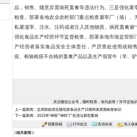
品，销售、随意弃置病死畜禽等违法行为。三是强化屠
检查。部署各地农业农村部门重点检查屠宰厂（场）、
私屠滥宰、注水、注药或者注入其他物质、病死畜禽被“
强化食品生产经营环节监督检查。部署各地市场监管部
产经营者落实食品安全主体责任，严厉查处使用或销
疫、检验检疫不合格的畜禽产品以及生产假冒牛（羊、驴
关注微信公众号，随时联系，有问必答！许可证知
上一篇新闻：
总局鼓励优化预包装食品生产日期和保质期标签标识
下一篇新闻：
2023年“神医”“神药”广告违法典型案例
我要投稿
打印此文
告诉好友
加入收
∷相关新闻∷