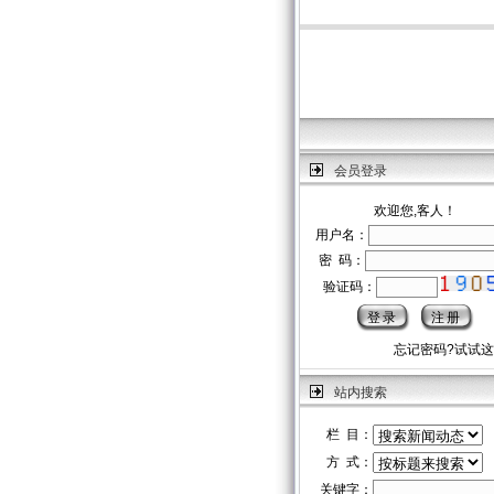
会员登录
欢迎您,客人！
用户名：
密 码：
验证码：
忘记密码?试试
站内搜索
栏 目：
方 式：
关键字：