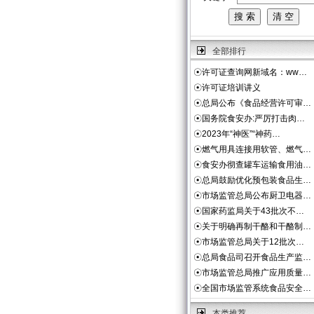
全部排行
☉
许可证查询网新域名：ww…
☉
许可证培训讲义
☉
总局公布《食品经营许可审…
☉
国务院食安办:严厉打击肉…
☉
2023年“神医”“神药…
☉
燃气用具连接用软管、燃气…
☉
食安办彻查罐车运输食用油…
☉
总局鼓励优化预包装食品生…
☉
市场监管总局公布厨卫电器…
☉
国家药监局关于43批次不…
☉
关于明确再制干酪和干酪制…
☉
市场监管总局关于12批次…
☉
总局食品司召开食品生产监…
☉
市场监管总局推广应用质量…
☉
全国市场监管系统食品安全…
本类推荐