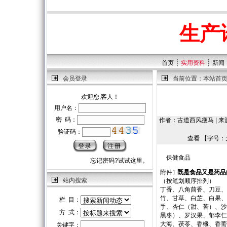
生产
┊
┊
首页
实用资料
新闻
会员登录
当前位置：
本站首
欢迎您,客人！
用户名：
密 码：
作者：古道西风瘦马 | 来源：
验证码：
查看 【字号：
保健食品
忘记密码?试试这里。
附件1
既是食品又是药品
站内搜索
（按笔划顺序排列）
丁香、八角茴香、刀豆、
竹、甘草、白芷、白果、
栏 目：
手、杏仁（甜、苦）、沙
方 式：
黑枣）、罗汉果、郁李仁
大海、茯苓、香橼、香薷
关键字：