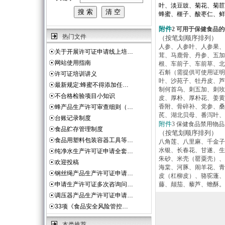
叶、淡豆豉、菊花、菊苣
蜂蜜、榧子、酸枣仁、鲜
附件
2 可用于保健食品
热门文件
（按笔划顺序排列）
人参、人参叶、人参果、
☉
关于开展许可证申请线上培…
茸、马鹿骨、丹参、五加
☉
网站使用指南
根、车前子、车前草、北
石斛（需提供可使用证明
☉
许可证培训讲义
叶、沙苑子、牡丹皮、芦
☉
最新规定:蜂蜜不得添加任…
制何首乌、刺五加、刺玫
☉
不合格检验项目小知识
皮、厚朴、厚朴花、姜黄
香附、骨碎补、党参、桑
☉
蜂产品生产许可审查细则（…
芪、湖北贝母、番泻叶、
☉
台账记录制度
附件
3 保健食品禁用物
☉
食品贮存管理制度
（按笔划顺序排列）
☉
食品用塑料包装容器工具等…
八角莲、八里麻、千金子
水银、长春花、甘遂、生
☉
纯净水生产许可证申请全套…
朱砂、米壳（罂粟壳）、
☉
欢迎投稿
海棠、河豚、闹羊花、青
☉
钢丝绳产品生产许可证申请…
皮（杠柳皮）、骆驼蓬、
☉
申请生产许可证多次咨询问…
藤、颠茄、藜芦、蟾酥。
☉
调压器产品生产许可证申请…
☉
33项《食品安全风险管控…
本类推荐