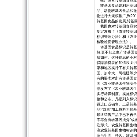
生产经营转基因食品应
转基因食品是利用基因工
品、动物转基因食品和微
物进行大规模推广,到20
转基因食品的发展,转基
我国也对转基因食品实行
制定发布了《农业转基因
标识管理办法》和《农业
检验检疫管理办法》。
转基因食品标识是转基
解,更不知道生产转基因
底如何。这种信息的不对
保障消费者的知情权,让
家和地区实行了有关转基
国、加拿大、阿根廷等少
有的要求对所有转基因食
国《农业转基因生物安全
部发布了《农业转基因生
实行标识制度。实施标识
整和公布。凡是列入标识
得进口或销售。二是转基
品)”或者“加工原料为转
最终销售产品中已不再含
不再含有转基因成分”或
注形式。农业转基因生物
注农业转基因生物标识的
应当牢固、持久。难以用