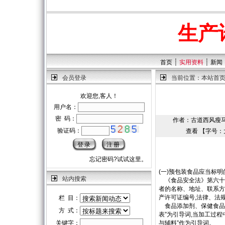
生产
┊
┊
首页
实用资料
新闻
会员登录
当前位置：
本站首
欢迎您,客人！
用户名：
密 码：
作者：古道西风瘦马 | 
验证码：
查看 【字号：
忘记密码?试试这里。
(一)预包装食品应当标明
站内搜索
《食品安全法》第六十七
者的名称、地址、联系方
产许可证编号,法律、法
栏 目：
食品添加剂、保健食品的
方 式：
表”为引导词,当加工过程
关键字：
与辅料”作为引导词。