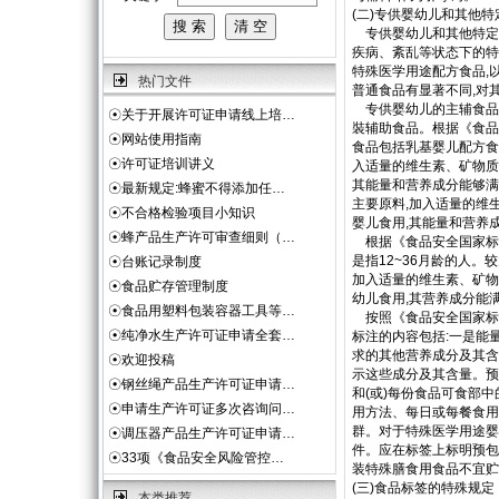
(二)专供婴幼儿和其他
专供婴幼儿和其他特定人
疾病、紊乱等状态下的特
特殊医学用途配方食品,
热门文件
普通食品有显著不同,对
专供婴幼儿的主辅食品
☉
关于开展许可证申请线上培…
裝辅助食品。根据《食品安全
☉
网站使用指南
食品包括乳基婴儿配方食
☉
许可证培训讲义
入适量的维生素、矿物质
其能量和营养成分能够满
☉
最新规定:蜂蜜不得添加任…
主要原料,加入适量的维
☉
不合格检验项目小知识
婴儿食用,其能量和营养
☉
蜂产品生产许可审查细则（…
根据《食品安全国家标准较大
是指12~36月龄的人
☉
台账记录制度
加入适量的维生素、矿物
☉
食品贮存管理制度
幼儿食用,其营养成分能
☉
食品用塑料包装容器工具等…
按照《食品安全国家标准预
☉
纯净水生产许可证申请全套…
标注的内容包括:一是能
求的其他营养成分及其含
☉
欢迎投稿
示这些成分及其含量。预包
☉
钢丝绳产品生产许可证申请…
和(或)每份食品可食部
☉
申请生产许可证多次咨询问…
用方法、每日或每餐食用
群。对于特殊医学用途婴
☉
调压器产品生产许可证申请…
件。应在标签上标明预包
☉
33项《食品安全风险管控…
装特殊膳食用食品不宜贮
(三)食品标签的特殊规定
本类推荐