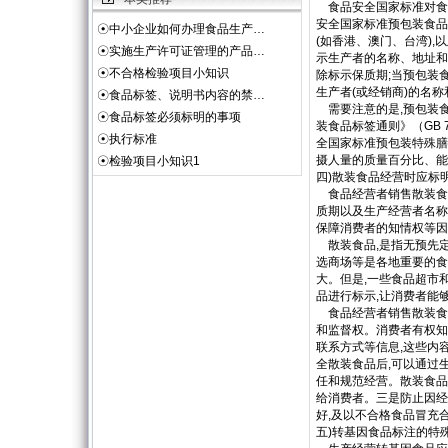
食品安全国家标准对食品
安全国家标准预包装食品标
☉
中小企业如何办理食品生产…
(如香港、澳门、台湾)
☉
实施生产许可证管理的产品…
示生产者的名称、地址和
☉
不合格检验项目小知识
除标示保质期;当预包装
生产者(或经销商)的名称
☉
食品标签、说明书内容的禁…
需要注意的是,预包装食
☉
食品标签必须标明的事项
装食品标签通则》（GB 
☉
执行标准
全国家标准预包装特殊膳食
摄人量的质量百分比、能
☉
检验项目小知识1
四)散装食品经营时应标
食品经营者销售散装食
质期以及生产经营者名称
保障消费者的知情权等因
散装食品,是指无预先定
选商场等是各地重要的食
大。但是,一些食品超市
品进行标示,让消费者能
食品经营者销售散装食品
和监督权。消费者有权知
联系方式等信息,这些内
全散装食品后,可以通过
任和规范经营。散装食品
给消费者。三是防止因经
好,及以不合格食品冒充
五)转基因食品标注的特