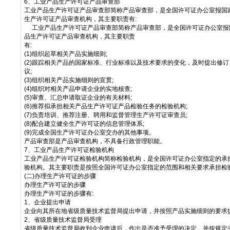
6、工业产品生产许可证产品审查部
工业产品生产许可证产品审查部简称产品审查部，是全国许可证办公室报国
生产许可证产品审查机构，其主要职责有:
工业产品生产许可证产品审查部简称产品审查部，是全国许可证办公室报
品生产许可证产品审查机构，其主要职责
有:
(1)组织起草相关产品实施细则;
(2)跟踪相关产品的国家标准、行业标准以及技术要求的变化，及时提出修
议;
(3)组织相关产品实施细则的宣贯;
(4)组织对相关产品申请企业的实地核查;
(5)审查、汇总申请取证企业的有关材料;
(6)推荐拟承担相关产品生产许可证产品检验任务的检验机构;
(7)负责培训、推荐注册、聘用和监督管理生产许可证审查员;
(8)配合建立健全生产许可证的信息管理体系;
(9)完成全国生产许可证办公室交办的其他事项。
产品审查部是产品审查机构，不具备行政管理职能。
7、工业产品生产许可证检验机构
工业产品生产许可证检验机构简称检验机构，是全国许可证办公室指定的承
验机构。其主要职责是按照全国许可证办公室指定的范围和相关要求承担检
(二)办理生产许可证的步骤
办理生产许可证的步骤
办理生产许可证的步骤有:
1、企业提出申请
企业向其所在地省级质量技术监督局提出申请，并按照产品实施细则的要求
2、省级质量技术监督局受理
省级质量技术监督局收到企业申请后，作出是否准予受理的决定，并按规定