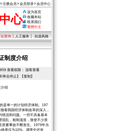
注册会员
会员登录
会员中心
设为首页
中心
收藏本站
联系我们
繁體中文
┊
┊
可证查询
人工服务
自选风格
可证制度介绍
浏览：859 查看权限： 游客查看
屏/单击停止】【
复制
】
度介绍
的是单一的计划经济体制。197
。随着我国经济体制改革的深入，
的情况和问题。一些不具备基本
理混乱，粗制滥造，致使不少质
质量事故不断发生。1979年当
合格率仅为10%。调查中还发