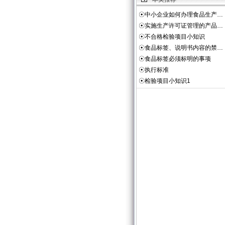
☉
中小企业如何办理食品生产…
☉
实施生产许可证管理的产品…
☉
不合格检验项目小知识
☉
食品标签、说明书内容的禁…
☉
食品标签必须标明的事项
☉
执行标准
☉
检验项目小知识1