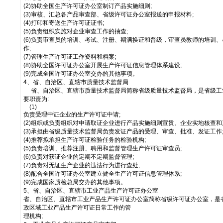
(2)协助全国生产许可证办公室制订产品实施细则;
(3)审核、汇总各产品审查部、省级许可证办公室报送的申报材料;
(4)打印和寄送生产许可证证书;
(5)负责组织实施对企业审查工作的抽查;
(6)负责审查员的培训、考试、注册、期满换证和晋级，审查员教师的培训
作;
(7)管理生产许可证工作资料和档案;
(8)协助全国许可证办公室开展生产许可证信息管理体系建设;
(9)完成全国许可证办公室交办的其他事项。
4、省、自治区、直辖市质量技术监督局
省、自治区、直辖市质量技术监督局简称省级质量技术监督局，是省级工业
要职责为:
(1)
负责受理中证企业的生产许可证中请;
(2)组织或负责组织对申请取证企业进行产品实施细则宣贯、企业实地核查和
(3)承担由省级质量技术监督局负责发证产品的受理、审查、批准、发证工作
(4)推荐拟承担生产许可证检验任务的检验机构;
(5)负责培训、推荐注册、聘用和监督管理生产许可证审查员;
(6)负责对获证企业的定期不定期监督管理;
(7)负责对无证生产企业的违法行为进行查处;
(8)配合全国许可证办公室建立健全生产许可证信息管理体系;
(9)完成国家质检总局交办的其他事项。
5、省、自治区、直辖市工业产品生产许可证办公室
省、自治区、直辖市工业产品生产许可证办公室简称省级许可证办公室，是
政区域工业产品生产许可证日常工作的管
理机构;