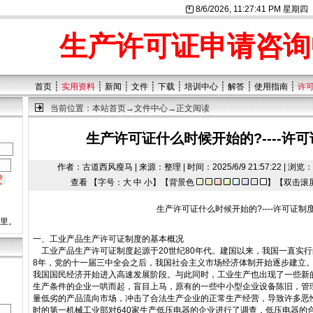
8/6/2026, 11:27:42 PM 星期四
生产许可证申请咨询
┊
┊
┊
┊
┊
┊
┊
┊
首页
实用资料
新闻
文件
下载
培训中心
解答
使用指南
许
当前位置：
本站首页
→
文件中心
→正文阅读
生产许可证什么时候开始的?----许
作者：古道西风瘦马 | 来源：整理 | 时间：2025/6/9 21:57:22 | 
查看 【字号：
大
中
小
】【背景色
】【双击滚
生产许可证什么时候开始的?----许可证制
这里。
一、工业产品生产许可证制度的基本概况
工业产品生产许可证制度起源于20世纪80年代。建国以来，我国一直实行
8年，党的十一届三中全会之后，我国社会主义市场经济体制开始逐步建立
我国国民经济开始进入高速发展阶段。与此同时，工业生产也出现了一些新
生产条件的企业一哄而起，盲目上马，原有的一些中小型企业设备陈旧，管
量低劣的产品流向市场，冲击了合法生产企业的正常生产经营，导致许多恶性
时的第一机械工业部对640家生产低压电器的企业进行了调查，低压电器的