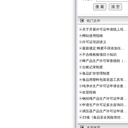
热门文件
☉
关于开展许可证申请线上培…
☉
网站使用指南
☉
许可证培训讲义
☉
最新规定:蜂蜜不得添加任…
☉
不合格检验项目小知识
☉
蜂产品生产许可审查细则（…
☉
台账记录制度
☉
食品贮存管理制度
☉
食品用塑料包装容器工具等…
☉
纯净水生产许可证申请全套…
☉
欢迎投稿
☉
钢丝绳产品生产许可证申请…
☉
申请生产许可证多次咨询问…
☉
调压器产品生产许可证申请…
☉
33项《食品安全风险管控…
本类推荐