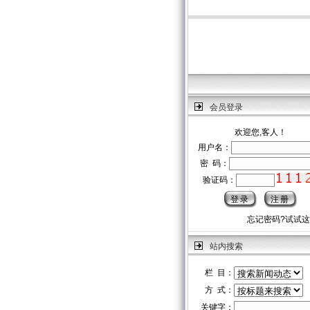
会员登录
欢迎您,客人！
用户名：
密 码：
验证码：
忘记密码?试试
站内搜索
栏 目：
方 式：
关键字：