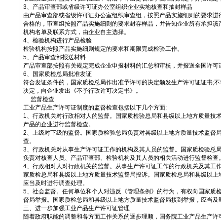
3、产品审查部或省级许可证办公室组织企业实地核查和抽封样品
由产品审查部或省级许可证办公室组织审查组，按照产品实施细则的要求进
合格的，审查组按照产品实施细则的要求封存样品，并告知企业所有承担该
机构名单及联系方式，由企业自主选择。
4、检验机构进行产品检验
检验机构按照产品实施细则规定的要求和期限完成检验工作。
5、产品审查部报送材料
产品审查部按照有关规定完成企业申报材料的汇总和审核，并报送全国许可
6、国家质检总局批准发证
符合发证条件的，国家质检总局作出准予许可的决定颁发生产许可证证书;
决定，向企业发出《不予行政许可决定书》。
监督检查
工业产品生产许可证制度的监督检查包括以下几个方面:
1、行政机关对行政相对人的监督。国家质检验总局和县级以上地方质量技
产品的企业进行监督检查。
2、上级对下级的监督。国家质检验总局负责对县级以上地方质量技术监督
查。
3、行政机关对从事生产许可证工作的机构及其人员的监督。国家质检验总
负责对核查人员、产品审查部、检验机构及其人员的相关活动进行监督检查
4、行政相对人对行政机关的监督。从事生产许可证工作的行政机关及其工
家质检总局和县级以上地方质量技术监督局投诉。国家质检总局和县级以上
应当及时进行调查处理。
5、社会监督。任何单位和个人对违反《管理条例》的行为，有权向国家质
督局举报。国家质检总局和县级以上地方质量技术监督局接到举报，应当及
三、进一步加强工业产品生产许可证管理
随着政府职能的调整和各方面工作关系的逐步理顺，国务院工业产品生产许