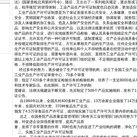
法》(国家质检总局第80号令)，随后，又出台了一系列相关规定，逐步形成
点，程序规范”的管理体制，工业产品生产许可证制度也日趋完善，更加适
工业产品生产许可证制度是为了保证直接关系公共安全、人体健康、生命
安全，贯彻国家产业政策，促进社会主义市场经济健康、协调发展，国务院
涉及人体健康的加工食品、危及人身财产安全的产品、关系金融安全和通信
品、影响生产安全和公共安全的产品，以及法律法规要求依照《管理条例》
他产品的生产企业，进行实地核查和产品检验，确认其具备持续稳定生产合
证证书，允许其生产的一种行政许可制度。该制度规定，生产企业必须具备
并按规定程序取得生产许可证，方可从事相关产品的生产活动。任何企业未
生产许可证制度管理的产品。任何单位和个人不得销售或者在经营活动中使
得生产许可证的企业，需要每年度向省、自治区、直辖市工业产品生产许可
级以上地方工业产品生产许可证主管部门组织定期、不定期的监督检查，要
格，不得降低取得生产许可证的条件。
经过多年的努力，逐步健全了生产许可证管理机构，设立了全国工业产品
工业产品生产许可证审查中心、70多个审查
部，指定了420多个承担发证检验任务的检验机构，培养了一支近8000名
和技术专家队伍。在此期间，生产许可工作的制
度建设、法律法规建设不断完善，先后制定了508个产品实施细则，发布了1
证公告。
自1984年以来，全国共对400多种工业产品，13万余家企业颁发了14
年来，全国共对28大类、370种食品生产企业,
颁发了4.5万张食品生产许可证，成功地实施了以生产许可为主要内容的食
总之，在国务院产品质量监督管理部门和有关工业管理部门的共同努力下
施，对促进企业加强质量管理，提高产品质
量，发挥了非常重要的作用，同时也有力的促进了产业结构的调整，净化了
二、实施工业产品生产许可证制度