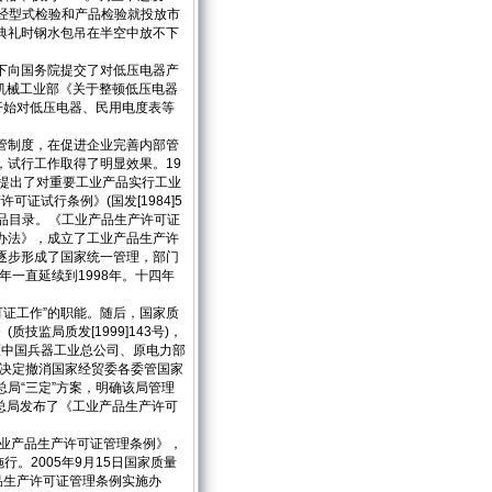
经型式检验和产品检验就投放市
典礼时钢水包吊在半空中放不下
下向国务院提交了对低压电器产
一机械工业部《关于整顿低压电器
，开始对低压电器、民用电度表等
管制度，在促进企业完善内部管
试行工作取得了明显效果。19
提出了对重要工业产品实行工业
证试行条例》(国发[1984]5
产品目录。《工业产品生产许可证
办法》，成立了工业产品生产许
逐步形成了国家统一管理，部门
年一直延续到1998年。十四年
可证工作”的职能。随后，国家质
监局质发[1999]143号)，
原中国兵器工业总公司、原电力部
院决定撤消国家经贸委各委管国家
局“三定”方案，明确该局管理
疫总局发布了《工业产品生产许可
工业产品生产许可证管理条例》，
施行。2005年9月15日国家质量
品生产许可证管理条例实施办