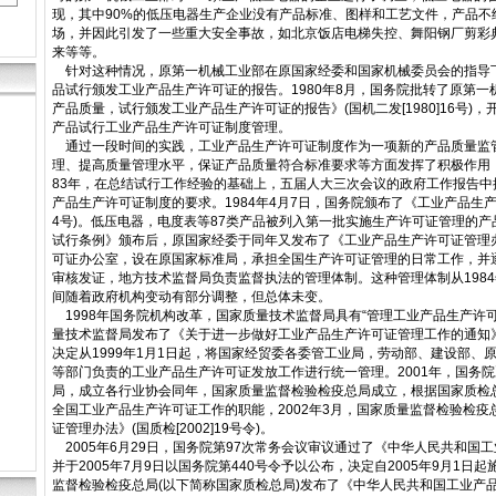
现，其中90%的低压电器生产企业没有产品标准、图样和工艺文件，产品不
场，并因此引发了一些重大安全事故，如北京饭店电梯失控、舞阳钢厂剪彩
来等等。
针对这种情况，原第一机械工业部在原国家经委和国家机械委员会的指导
品试行颁发工业产品生产许可证的报告。1980年8月，国务院批转了原第
产品质量，试行颁发工业产品生产许可证的报告》(国机二发[1980]16号)
产品试行工业产品生产许可证制度管理。
通过一段时间的实践，工业产品生产许可证制度作为一项新的产品质量监
理、提高质量管理水平，保证产品质量符合标准要求等方面发挥了积极作用，
83年，在总结试行工作经验的基础上，五届人大三次会议的政府工作报告中
产品生产许可证制度的要求。1984年4月7日，国务院颁布了《工业产品生产许可
4号)。低压电器，电度表等87类产品被列入第一批实施生产许可证管理的
试行条例》颁布后，原国家经委于同年又发布了《工业产品生产许可证管理
可证办公室，设在原国家标准局，承担全国生产许可证管理的日常工作，并
审核发证，地方技术监督局负责监督执法的管理体制。这种管理体制从1984
间随着政府机构变动有部分调整，但总体未变。
1998年国务院机构改革，国家质量技术监督局具有“管理工业产品生产许
量技术监督局发布了《关于进一步做好工业产品生产许可证管理工作的通知》(质技
决定从1999年1月1日起，将国家经贸委各委管工业局，劳动部、建设部、
等部门负责的工业产品生产许可证发放工作进行统一管理。2001年，国务
局，成立各行业协会同年，国家质量监督检验检疫总局成立，根据国家质检总
全国工业产品生产许可证工作的职能，2002年3月，国家质量监督检验检
证管理办法》(国质检[2002]19号令)。
2005年6月29日，国务院第97次常务会议审议通过了《中华人民共和国
并于2005年7月9日以国务院第440号令予以公布，决定自2005年9月1日起
监督检验检疫总局(以下简称国家质检总局)发布了《中华人民共和国工业产