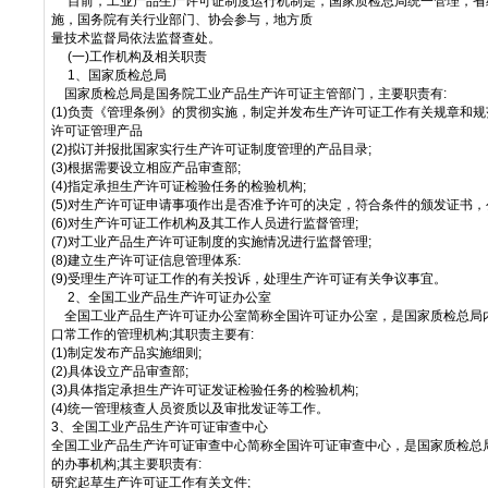
目前，工业产品生产许可证制度运行机制是，国家质检总局统一管理，省
施，国务院有关行业部门、协会参与，地方质
量技术监督局依法监督查处。
(一)工作机构及相关职责
1、国家质检总局
国家质检总局是国务院工业产品生产许可证主管部门，主要职责有:
(1)负责《管理条例》的贯彻实施，制定并发布生产许可证工作有关规章和
许可证管理产品
(2)拟订并报批国家实行生产许可证制度管理的产品目录;
(3)根据需要设立相应产品审查部;
(4)指定承担生产许可证检验任务的检验机构;
(5)对生产许可证申请事项作出是否准予许可的决定，符合条件的颁发证书，
(6)对生产许可证工作机构及其工作人员进行监督管理;
(7)对工业产品生产许可证制度的实施情况进行监督管理;
(8)建立生产许可证信息管理体系:
(9)受理生产许可证工作的有关投诉，处理生产许可证有关争议事宜。
2、全国工业产品生产许可证办公室
全国工业产品生产许可证办公室简称全国许可证办公室，是国家质检总局
口常工作的管理机构;其职责主要有:
(1)制定发布产品实施细则;
(2)具体设立产品审查部;
(3)具体指定承担生产许可证发证检验任务的检验机构;
(4)统一管理核查人员资质以及审批发证等工作。
3、全国工业产品生产许可证审查中心
全国工业产品生产许可证审查中心简称全国许可证审查中心，是国家质检总
的办事机构;其主要职责有:
研究起草生产许可证工作有关文件;