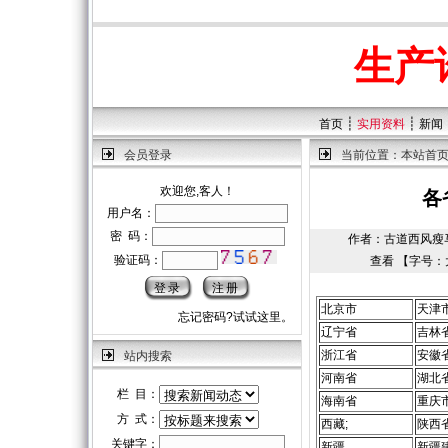
生产
┊
┊
首页
实用资料
新闻
会员登录
当前位置：
本站首
欢迎您,客人！
各
用户名：
密 码：
作者：古道西风瘦马 | 
验证码：
查看 【字号：
北京市
天津
忘记密码?试试这里。
辽宁省
吉林
浙江省
安徽
站内搜索
河南省
湖北
栏 目：
海南省
重庆
方 式：
西藏;
陕西
关键字：
新疆
新疆