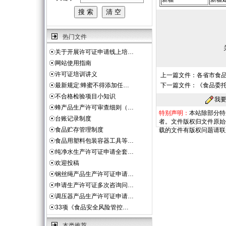
热门文件
☉
关于开展许可证申请线上培…
☉
网站使用指南
☉
许可证培训讲义
上一篇文件：
各省市食
☉
最新规定:蜂蜜不得添加任…
下一篇文件：
《食品委
☉
不合格检验项目小知识
我
☉
蜂产品生产许可审查细则（…
特别声明：
本站除部分特
☉
台账记录制度
者。文件版权归文件原始
☉
食品贮存管理制度
载的文件有版权问题请联
☉
食品用塑料包装容器工具等…
☉
纯净水生产许可证申请全套…
☉
欢迎投稿
☉
钢丝绳产品生产许可证申请…
☉
申请生产许可证多次咨询问…
☉
调压器产品生产许可证申请…
☉
33项《食品安全风险管控…
本类推荐