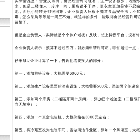
实际情况是：营业执照有，食品经营许可证有，生产设备很少，检验设
米，但是二楼住人，冷库一间，厕所很不干净，更衣室更加是惨不忍
池，面积小得转身都很困难，企业负责人压根不知道食品安全法，不
毒，怎么采购等等是一问三不知。就这样的条件，能取得食品经营许可
留情了。
但是企业负责人（实际就是个个体户老板）反映，想上抖音平台，没有
企业负责人表示：预算不超过五万，就必须申请许可证，哪怕超过一点
仔细帮助企业计算了一下，告诉他需要投入的部分：
第一，添加检验设备，大概需要6000元；
第二，添加生产设备里面的消毒设施，大概需要500元，添加两个传递窗，
第三，添加两个库房（二楼隔开两个房间），添加已个检验室（二楼隔
当无菌室）；
第四，添加一个真空包装机，大概价格在3000元左右；
第五，将冷藏室改为包装车间，当做清洁作业区，添加一个风淋室，大概4