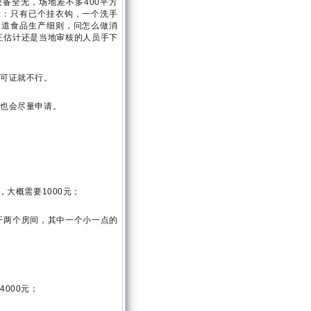
备全无，场地差不多400平方
睹：只有已个挂衣钩，一个洗手
知道食品生产细则，问怎么做消
证估计还是当地审核的人员手下
许可证就不行。
，也会尽量申请。
大概需要1000元；
开两个房间，其中一个小一点的
000元；