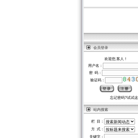
会员登录
欢迎您,客人！
用户名：
密 码：
验证码：
忘记密码?试试
站内搜索
栏 目：
方 式：
关键字：