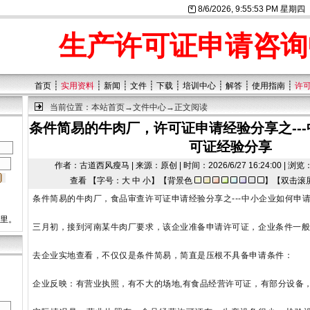
8/6/2026, 9:55:54 PM 星期四
生产许可证申请咨询
┊
┊
┊
┊
┊
┊
┊
┊
首页
实用资料
新闻
文件
下载
培训中心
解答
使用指南
许
当前位置：
本站首页
→
文件中心
→正文阅读
条件简易的牛肉厂，许可证申请经验分享之--
可证经验分享
作者：古道西风瘦马 | 来源：原创 | 时间：2026/6/27 16:24:00 | 
查看 【字号：
大
中
小
】【背景色
】【双击滚
条件简易的牛肉厂，食品审查许可证申请经验分享之---中小企业如何申
这里。
三月初，接到河南某牛肉厂要求，该企业准备申请许可证，企业条件一
去企业实地查看，不仅仅是条件简易，简直是压根不具备申请条件：
企业反映：有营业执照，有不大的场地,有食品经营许可证，有部分设备