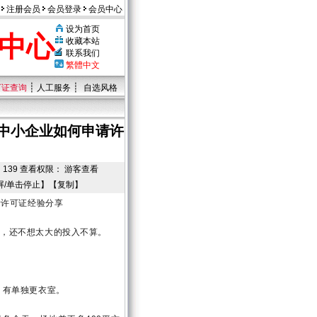
注册会员
会员登录
会员中心
设为首页
中心
收藏本站
联系我们
繁體中文
┊
┊
可证查询
人工服务
自选风格
-中小企业如何申请许
浏览：139 查看权限： 游客查看
屏/单击停止】【
复制
】
请许可证经验分享
般，还不想太大的投入不算。
，有单独更衣室。