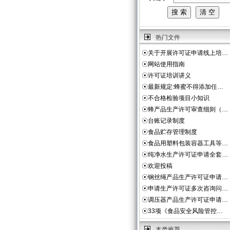
热门文件
☉
关于开展许可证申请线上培…
☉
网站使用指南
☉
许可证培训讲义
☉
最新规定:蜂蜜不得添加任…
☉
不合格检验项目小知识
☉
蜂产品生产许可审查细则（…
☉
台账记录制度
☉
食品贮存管理制度
☉
食品用塑料包装容器工具等…
☉
纯净水生产许可证申请全套…
☉
欢迎投稿
☉
钢丝绳产品生产许可证申请…
☉
申请生产许可证多次咨询问…
☉
调压器产品生产许可证申请…
☉
33项《食品安全风险管控…
本类推荐