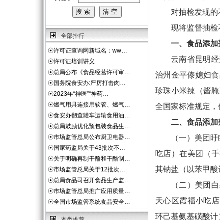
对抽检发现的
现将监督抽检
全部排行
一、食品添加
☉
许可证查询网新域名：ww…
云南省昆明经
☉
许可证培训讲义
☉
总局公布《食品经营许可审…
治州金平傣媳妇食
☉
国务院食安办:严厉打击肉…
珍珠小米辣（酱腌
☉
2023年“神医”“神药…
☉
燃气用具连接用软管、燃气…
全国家标准规定，
☉
食安办彻查罐车运输食用油…
二、食品添加
☉
总局鼓励优化预包装食品生…
☉
市场监管总局公布厨卫电器…
（一）美团盱
☉
国家药监局关于43批次不…
吃店）在美团（手
☉
关于明确再制干酪和干酪制…
其钠盐（以苯甲酸
☉
市场监管总局关于12批次…
☉
总局食品司召开食品生产监…
（二）美团白
☉
市场监管总局推广应用质量…
天心区霞福小吃店
☉
全国市场监管系统食品安全…
环己基氨基磺酸计
本类推荐