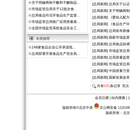
☉
关于明确再制干酪和干酪制品…
[
总局新闻
]
总局关于认证
☉
市场监管总局关于12批次食…
[
总局新闻
]
关于明确再制
☉
总局食品司召开食品生产监督…
[
总局新闻
]
《婴幼儿配方
☉
市场监管总局推广应用质量基…
[
总局新闻
]
《食品生产许
☉
全国市场监管系统食品安全工…
[
总局新闻
]
总局发布新修
[
总局新闻
]
国家市场监督
本类推荐
[
总局新闻
]
总局食品协调
☉
148家食品企业公开承诺抵…
[
总局新闻
]
市场监管总局
☉
总局部署开展食品生产安全风…
[
总局新闻
]
总局质量监督
[
总局新闻
]
市场监管总局
[
总局新闻
]
中国质量万里
[
总局新闻
]
国家发展改革
共有
101
条记录 页次
会员注册
|
站内搜索
|
版权所有©北京中质
京公网安备 110106
版权所有：
北京