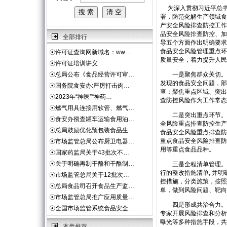
为深入贯彻习近平总书
署，防范化解生产领域食
产安全风险排查防控工作
品安全风险排查防控、加
全部排行
导五个方面作出明确要
食品安全风险管理重点环
☉
许可证查询网新域名：ww…
质量安全，着力提升人民
☉
许可证培训讲义
☉
总局公布《食品经营许可审…
一是聚焦群众关切。针对
发现的食品安全问题，部
☉
国务院食安办:严厉打击肉…
查；聚焦重点区域、突出
☉
2023年“神医”“神药…
查防控风险作为工作常态
☉
燃气用具连接用软管、燃气…
二是突出重点环节。坚
☉
食安办彻查罐车运输食用油…
全风险重点排查防控生产
☉
总局鼓励优化预包装食品生…
食品安全风险重点排查防
重点食品安全风险排查防
☉
市场监管总局公布厨卫电器…
用等重点食品品种。
☉
国家药监局关于43批次不…
☉
关于明确再制干酪和干酪制…
三是全程清单管理。食
行的整改措施清单, 并
☉
市场监管总局关于12批次…
控措施，分类施策，按照
☉
总局食品司召开食品生产监…
单，做到风险问题、靶向
☉
市场监管总局推广应用质量…
四是形成共治合力。各
☉
全国市场监管系统食品安全…
专家开展风险排查和分析
曝光等多种措施手段，共
本类推荐