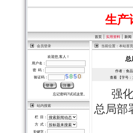
生产
┊
┊
首页
实用资料
新闻
会员登录
当前位置：
本站首
欢迎您,客人！
总
用户名：
密 码：
作者：食品生产
验证码：
查看 【字号：
强化
忘记密码?试试这里。
总局部
站内搜索
栏 目：
方 式：
关键字：