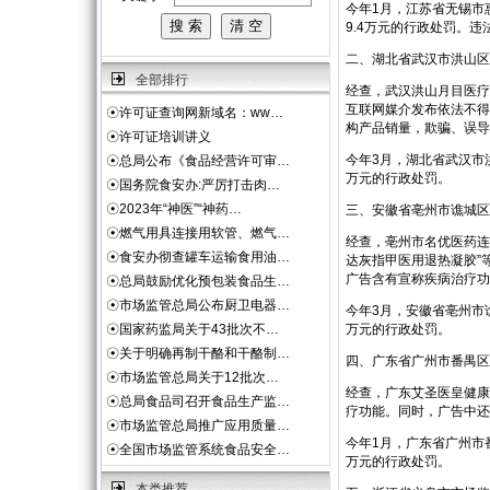
今年1月，江苏省无锡市
9.4万元的行政处罚。
二、湖北省武汉市洪山区
全部排行
经查，武汉洪山月目医疗
互联网媒介发布依法不得
☉
许可证查询网新域名：ww…
构产品销量，欺骗、误导
☉
许可证培训讲义
今年3月，湖北省武汉市
☉
总局公布《食品经营许可审…
万元的行政处罚。
☉
国务院食安办:严厉打击肉…
☉
2023年“神医”“神药…
三、安徽省亳州市谯城区
☉
燃气用具连接用软管、燃气…
经查，亳州市名优医药连
☉
食安办彻查罐车运输食用油…
达灰指甲医用退热凝胶”
广告含有宣称疾病治疗功
☉
总局鼓励优化预包装食品生…
☉
市场监管总局公布厨卫电器…
今年3月，安徽省亳州市
☉
国家药监局关于43批次不…
万元的行政处罚。
☉
关于明确再制干酪和干酪制…
四、广东省广州市番禺区
☉
市场监管总局关于12批次…
经查，广东艾圣医皇健康
☉
总局食品司召开食品生产监…
疗功能。同时，广告中还
☉
市场监管总局推广应用质量…
今年1月，广东省广州市
☉
全国市场监管系统食品安全…
万元的行政处罚。
本类推荐