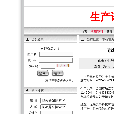
生产
┊
┊
首页
实用资料
新闻
会员登录
当前位置：
本站首
欢迎您,客人！
市
用户名：
密 码：
作者：生产许可
验证码：
查看 【字号：
市场监管总局公布十起
发布时间：2025-06-0
忘记密码?试试这里。
今年以来，全国市场监管
站内搜索
11459件，罚没款88
市场监管局查处无锡美抖
栏 目：
经查，无锡美抖科技有限
方 式：
频广告，且未依法在广告
关键字：