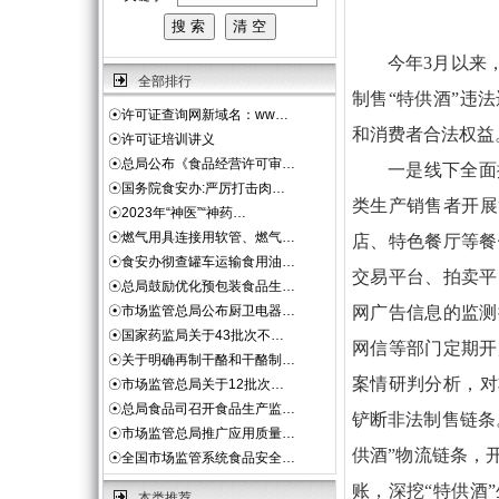
今年3月以来
全部排行
制售“特供酒”违
☉
许可证查询网新域名：ww…
和消费者合法权益
☉
许可证培训讲义
☉
总局公布《食品经营许可审…
一是线下全面
☉
国务院食安办:严厉打击肉…
类生产销售者开展
☉
2023年“神医”“神药…
☉
燃气用具连接用软管、燃气…
店、特色餐厅等餐
☉
食安办彻查罐车运输食用油…
交易平台、拍卖平
☉
总局鼓励优化预包装食品生…
☉
市场监管总局公布厨卫电器…
网广告信息的监测
☉
国家药监局关于43批次不…
网信等部门定期开
☉
关于明确再制干酪和干酪制…
案情研判分析，对
☉
市场监管总局关于12批次…
☉
总局食品司召开食品生产监…
铲断非法制售链条
☉
市场监管总局推广应用质量…
供酒”物流链条，
☉
全国市场监管系统食品安全…
账，深挖“特供酒
本类推荐