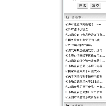
全部排行
☉
许可证查询网新域名：ww…
☉
许可证培训讲义
☉
总局公布《食品经营许可审…
☉
国务院食安办:严厉打击肉…
☉
2023年“神医”“神药…
☉
燃气用具连接用软管、燃气…
☉
食安办彻查罐车运输食用油…
☉
总局鼓励优化预包装食品生…
☉
市场监管总局公布厨卫电器…
☉
国家药监局关于43批次不…
☉
关于明确再制干酪和干酪制…
☉
市场监管总局关于12批次…
☉
总局食品司召开食品生产监…
☉
市场监管总局推广应用质量…
☉
全国市场监管系统食品安全…
本类推荐