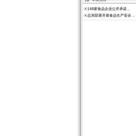
☉
148家食品企业公开承诺…
☉
总局部署开展食品生产安全…