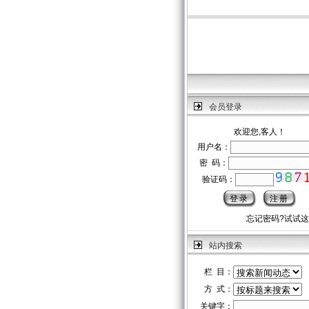
会员登录
欢迎您,客人！
用户名：
密 码：
验证码：
忘记密码?试试
站内搜索
栏 目：
方 式：
关键字：