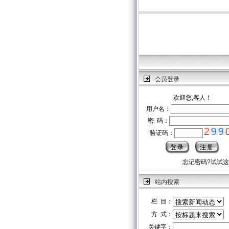
会员登录
欢迎您,客人！
用户名：
密 码：
验证码：
忘记密码?试试
站内搜索
栏 目：
方 式：
关键字：