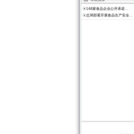
☉
148家食品企业公开承诺…
☉
总局部署开展食品生产安全…