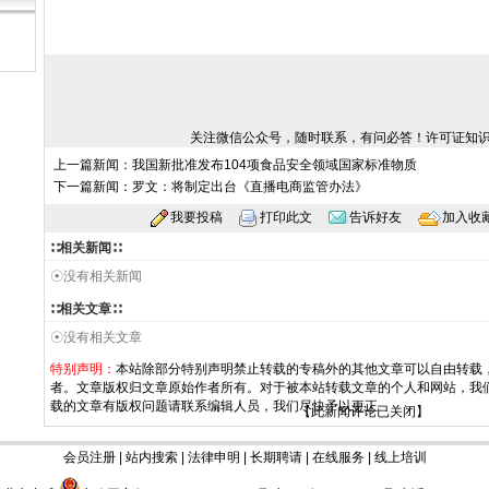
关注微信公众号，随时联系，有问必答！许可证知
上一篇新闻：
我国新批准发布104项食品安全领域国家标准物质
下一篇新闻：
罗文：将制定出台《直播电商监管办法》
我要投稿
打印此文
告诉好友
加入收
∷相关新闻∷
☉没有相关新闻
∷相关文章∷
☉没有相关文章
特别声明：
本站除部分特别声明禁止转载的专稿外的其他文章可以自由转载
者。文章版权归文章原始作者所有。对于被本站转载文章的个人和网站，我
载的文章有版权问题请联系编辑人员，我们尽快予以更正
【此新闻评论已关闭】
会员注册
|
站内搜索
|
法律申明
|
长期聘请
|
在线服务
|
线上培训