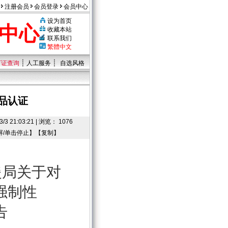
注册会员
会员登录
会员中心
设为首页
中心
收藏本站
联系我们
繁體中文
┊
┊
可证查询
人工服务
自选风格
品认证
:03:21 | 浏览： 1076
屏/单击停止】【
复制
】
援局关于对
强制性
告