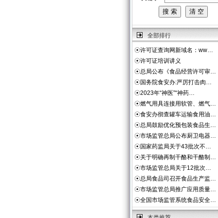
全部排行
☉
许可证查询网新域名：ww…
☉
许可证培训讲义
☉
总局公布《食品经营许可审…
☉
国务院食安办:严厉打击肉…
☉
2023年“神医”“神药…
☉
燃气用具连接用软管、燃气…
☉
食安办彻查罐车运输食用油…
☉
总局鼓励优化预包装食品生…
☉
市场监管总局公布厨卫电器…
☉
国家药监局关于43批次不…
☉
关于明确再制干酪和干酪制…
☉
市场监管总局关于12批次…
☉
总局食品司召开食品生产监…
☉
市场监管总局推广应用质量…
☉
全国市场监管系统食品安全…
本类推荐