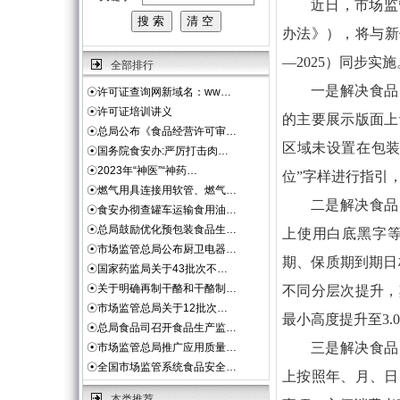
近日，市场监
办法》），将与新修
—2025）同步
全部排行
一是解决食品
☉
许可证查询网新域名：ww…
☉
许可证培训讲义
的主要展示版面上
☉
总局公布《食品经营许可审…
区域未设置在包装
☉
国务院食安办:严厉打击肉…
☉
2023年“神医”“神药…
位”字样进行指引
☉
燃气用具连接用软管、燃气…
二是解决食品
☉
食安办彻查罐车运输食用油…
☉
总局鼓励优化预包装食品生…
上使用白底黑字
☉
市场监管总局公布厨卫电器…
期、保质期到期日
☉
国家药监局关于43批次不…
☉
关于明确再制干酪和干酪制…
不同分层次提升，
☉
市场监管总局关于12批次…
最小高度提升至3.
☉
总局食品司召开食品生产监…
三是解决食品
☉
市场监管总局推广应用质量…
☉
全国市场监管系统食品安全…
上按照年、月、日
本类推荐