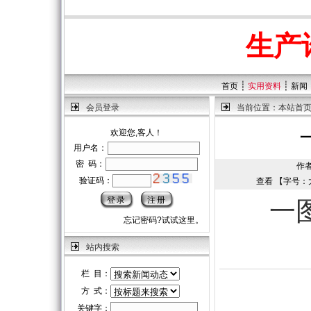
生产
┊
┊
首页
实用资料
新闻
会员登录
当前位置：
本站首
欢迎您,客人！
用户名：
密 码：
作者
验证码：
查看 【字号：
一
忘记密码?试试这里。
站内搜索
栏 目：
方 式：
关键字：