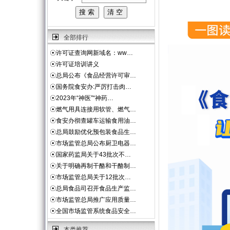
全部排行
☉
许可证查询网新域名：ww…
☉
许可证培训讲义
☉
总局公布《食品经营许可审…
☉
国务院食安办:严厉打击肉…
☉
2023年“神医”“神药…
☉
燃气用具连接用软管、燃气…
☉
食安办彻查罐车运输食用油…
☉
总局鼓励优化预包装食品生…
☉
市场监管总局公布厨卫电器…
☉
国家药监局关于43批次不…
☉
关于明确再制干酪和干酪制…
☉
市场监管总局关于12批次…
☉
总局食品司召开食品生产监…
☉
市场监管总局推广应用质量…
☉
全国市场监管系统食品安全…
本类推荐