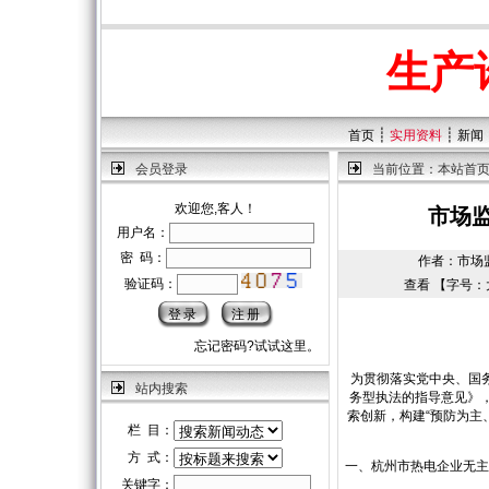
生产
┊
┊
首页
实用资料
新闻
会员登录
当前位置：
本站首
欢迎您,客人！
市场
用户名：
密 码：
作者：市场监管总
验证码：
查看 【字号：
忘记密码?试试这里。
为贯彻落实党中央、国务
站内搜索
务型执法的指导意见》
索创新，构建“预防为主
栏 目：
方 式：
一、杭州市热电企业无主
关键字：