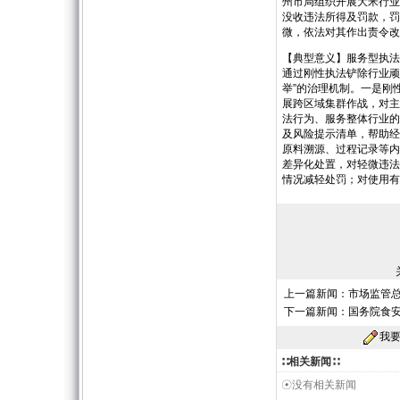
州市局组织开展大米行业
没收违法所得及罚款，罚
微，依法对其作出责令改
【典型意义】服务型执法
通过刚性执法铲除行业顽
举”的治理机制。一是刚
展跨区域集群作战，对主
法行为、服务整体行业的
及风险提示清单，帮助经
原料溯源、过程记录等内
差异化处置，对轻微违法
情况减轻处罚；对使用有
上一篇新闻：
市场监管
下一篇新闻：
国务院食
我
∷相关新闻∷
☉没有相关新闻