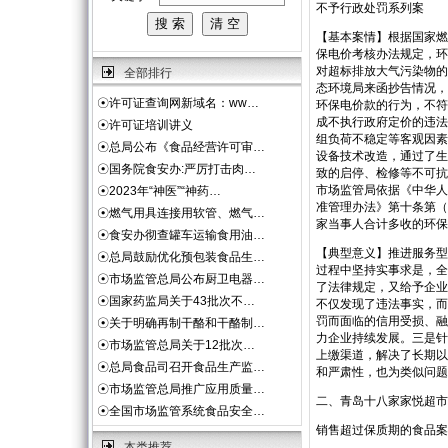
不予行政处罚系列案
【基本案情】根据国家燃
保电价考核办法规定，环
对超标排放大气污染物的
全部排行
态环境局来函抄告情况，
☉
许可证查询网新域名：ww…
环保电价款的行为，不符
成不执行政府定价的违法
☉
许可证培训讲义
组负荷不稳定等客观因素
☉
总局公布《食品经营许可审…
设备技术改造，通过了生
☉
国务院食安办:严厉打击肉…
致的启停、检修等不可抗
市场监管局依据《中华人
☉
2023年“神医”“神药…
准管理办法》第十条第（
☉
燃气用具连接用软管、燃气…
家当事人合计多收的环保
☉
食安办彻查罐车运输食用油…
【典型意义】推进服务型
☉
总局鼓励优化预包装食品生…
过程中坚持实事求是，全
☉
市场监管总局公布厨卫电器…
了法律规定，又给予企业
☉
国家药监局关于43批次不…
不仅发现了违法事实，而
罚而面临的信用受损、融
☉
关于明确再制干酪和干酪制…
力企业持续发展。三是针
☉
市场监管总局关于12批次…
上缴渠道，解决了长期以
☉
总局食品司召开食品生产监…
和严肃性，也为类似问题
☉
市场监管总局推广应用质量…
二、青岛十八家家悦超市
☉
全国市场监管系统食品安全…
销售超过保质期的食品案
本类推荐