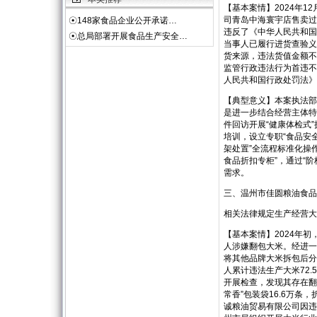
【基本案情】2024年
司青岛中海寰宇店售卖过
☉
148家食品企业公开承诺…
违反了《中华人民共和国食
☉
总局部署开展食品生产安全…
当事人已履行进货查验义
货来源，违法货值金额不
监管行政违法行为首违不
人民共和国行政处罚法》
【典型意义】本案执法部
是进一步结合经营主体特
件回访开展“健康体检式
培训，设立专职“食品安
架处置”全流程标准化操
食品折扣专柜”，通过“
需求。
三、温州市佳圆粮油食品
相关法律规定生产经营大
【基本案情】2024年
人涉嫌翻包大米。经进一
将其他品牌大米拆包后分
人累计违法生产大米72.
开展检查，发现其存在翻
常香”包装袋16.6万条
诚粮油贸易有限公司因违