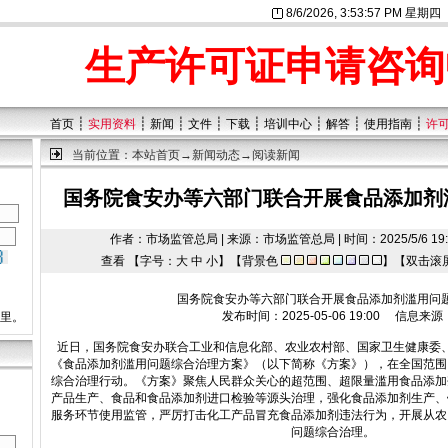
8/6/2026, 3:53:58 PM 星期四
生产许可证申请咨询
┊
┊
┊
┊
┊
┊
┊
┊
首页
实用资料
新闻
文件
下载
培训中心
解答
使用指南
许
当前位置：
本站首页
→
新闻动态
→阅读新闻
国务院食安办等六部门联合开展食品添加剂
作者：市场监管总局 | 来源：市场监管总局 | 时间：2025/5/6 19:13
查看 【字号：
大
中
小
】【背景色
】【双击滚
国务院食安办等六部门联合开展食品添加剂滥用问
发布时间：2025-05-06 19:00 信息来源
这里。
近日，国务院食安办联合工业和信息化部、农业农村部、国家卫生健康委
《食品添加剂滥用问题综合治理方案》（以下简称《方案》），在全国范围
综合治理行动。
《方案》聚焦人民群众关心的超范围、超限量滥用食品添加
产品生产、食品和食品添加剂进口检验等源头治理，强化食品添加剂生产、
服务环节使用监管，严厉打击化工产品冒充食品添加剂违法行为，开展从农
问题综合治理。