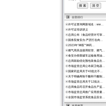
全部排行
☉
许可证查询网新域名：ww…
☉
许可证培训讲义
☉
总局公布《食品经营许可审…
☉
国务院食安办:严厉打击肉…
☉
2023年“神医”“神药…
☉
燃气用具连接用软管、燃气…
☉
食安办彻查罐车运输食用油…
☉
总局鼓励优化预包装食品生…
☉
市场监管总局公布厨卫电器…
☉
国家药监局关于43批次不…
☉
关于明确再制干酪和干酪制…
☉
市场监管总局关于12批次…
☉
总局食品司召开食品生产监…
☉
市场监管总局推广应用质量…
☉
全国市场监管系统食品安全…
本类推荐