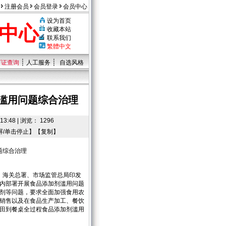
注册会员
会员登录
会员中心
设为首页
中心
收藏本站
联系我们
繁體中文
┊
┊
可证查询
人工服务
自选风格
滥用问题综合治理
:48 | 浏览： 1296
屏/单击停止】【
复制
】
题综合治理
、海关总署、市场监管总局印发
内部署开展食品添加剂滥用问题
剂等问题，要求全面加强食用农
销售以及在食品生产加工、餐饮
田到餐桌全过程食品添加剂滥用