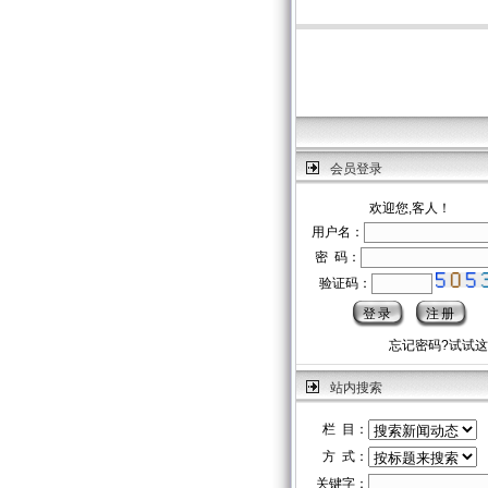
会员登录
欢迎您,客人！
用户名：
密 码：
验证码：
忘记密码?试试
站内搜索
栏 目：
方 式：
关键字：