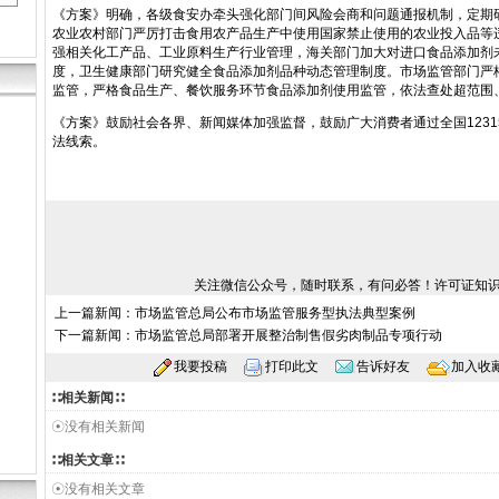
《方案》明确，各级食安办牵头强化部门间风险会商和问题通报机制，定期
农业农村部门严厉打击食用农产品生产中使用国家禁止使用的农业投入品等
强相关化工产品、工业原料生产行业管理，海关部门加大对进口食品添加剂
度，卫生健康部门研究健全食品添加剂品种动态管理制度。市场监管部门严
监管，严格食品生产、餐饮服务环节食品添加剂使用监管，依法查处超范围
《方案》鼓励社会各界、新闻媒体加强监督，鼓励广大消费者通过全国12315
法线索。
关注微信公众号，随时联系，有问必答！许可证知
上一篇新闻：
市场监管总局公布市场监管服务型执法典型案例
下一篇新闻：
市场监管总局部署开展整治制售假劣肉制品专项行动
我要投稿
打印此文
告诉好友
加入收
∷相关新闻∷
☉没有相关新闻
∷相关文章∷
☉没有相关文章